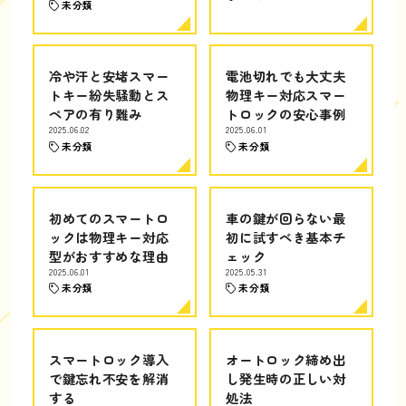
未分類
冷や汗と安堵スマー
電池切れでも大丈夫
トキー紛失騒動とス
物理キー対応スマー
ペアの有り難み
トロックの安心事例
2025.06.02
2025.06.01
未分類
未分類
初めてのスマートロ
車の鍵が回らない最
ックは物理キー対応
初に試すべき基本チ
型がおすすめな理由
ェック
2025.06.01
2025.05.31
未分類
未分類
スマートロック導入
オートロック締め出
で鍵忘れ不安を解消
し発生時の正しい対
する
処法