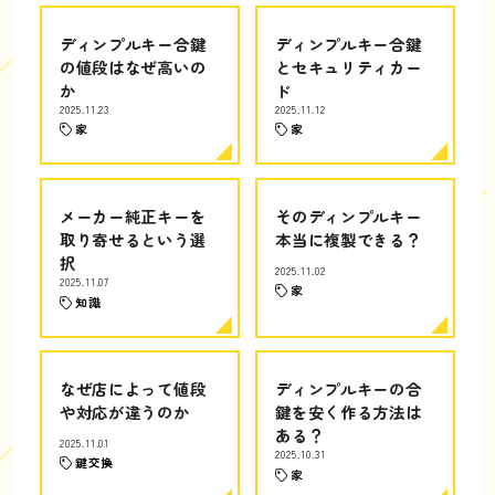
ディンプルキー合鍵
ディンプルキー合鍵
の値段はなぜ高いの
とセキュリティカー
か
ド
2025.11.23
2025.11.12
家
家
メーカー純正キーを
そのディンプルキー
取り寄せるという選
本当に複製できる？
択
2025.11.02
2025.11.07
家
知識
なぜ店によって値段
ディンプルキーの合
や対応が違うのか
鍵を安く作る方法は
ある？
2025.11.01
2025.10.31
鍵交換
家