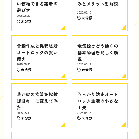
い信頼できる業者の
みとメリットを解説
選び方
2025.05.17
2025.05.18
未分類
未分類
合鍵作成と保管場所
電気錠はどう動くの
オートロックの賢い
基本原理を易しく解
備え
説
2025.05.17
2025.05.16
未分類
未分類
我が家の玄関を指紋
うっかり防止オート
認証キーに変えてみ
ロック生活の小さな
た
工夫
2025.05.16
2025.05.15
未分類
未分類