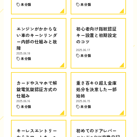
未分類
未分類
エンジンがかからな
初心者向け指紋認証
い車のキーシリンダ
キー設置と初期設定
ー内部の仕組みと故
のコツ
障
2025.06.17
2025.06.18
未分類
未分類
カードやスマホで解
重さ百キロ超え金庫
錠電気錠認証方式の
処分を決意した一部
仕組み
始終
2025.06.16
2025.06.15
未分類
未分類
キーレスエントリー
初めてのドアレバー
からスマートキーへ
ハンドルDIY交換日記