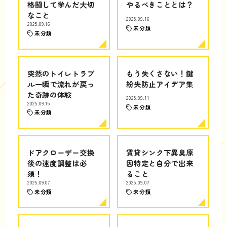
格闘して学んだ大切
やるべきこととは？
なこと
2025.09.16
2025.09.16
未分類
未分類
突然のトイレトラブ
もう失くさない！鍵
ル一瞬で流れが戻っ
紛失防止アイデア集
た奇跡の体験
2025.09.11
2025.09.15
未分類
未分類
ドアクローザー交換
賃貸シンク下異臭原
後の速度調整は必
因特定と自分で出来
須！
ること
2025.09.07
2025.09.07
未分類
未分類