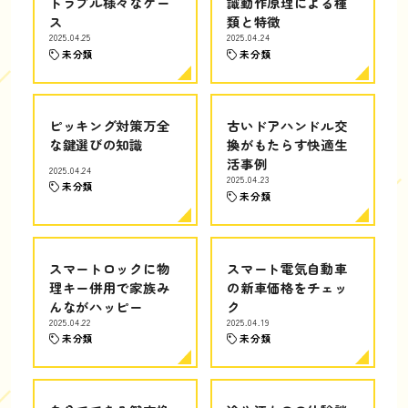
トラブル様々なケー
識動作原理による種
ス
類と特徴
2025.04.25
2025.04.24
未分類
未分類
ピッキング対策万全
古いドアハンドル交
な鍵選びの知識
換がもたらす快適生
活事例
2025.04.24
2025.04.23
未分類
未分類
スマートロックに物
スマート電気自動車
理キー併用で家族み
の新車価格をチェッ
んながハッピー
ク
2025.04.22
2025.04.19
未分類
未分類