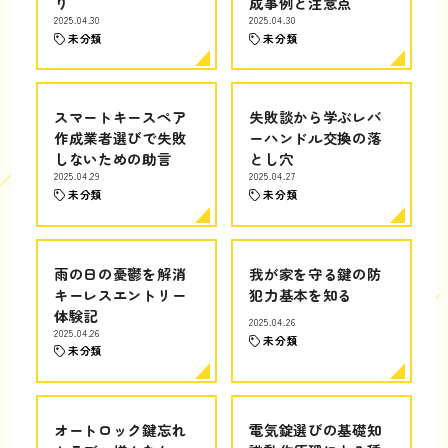
り
成事例と注意点
2025.04.30
2025.04.30
未分類
未分類
スマートキースペア
失敗談から学ぶレバ
作成業者選びで失敗
ーハンドル交換の落
しないための助言
とし穴
2025.04.29
2025.04.27
未分類
未分類
雨の日の憂鬱を解消
我が家を守る鍵の防
キーレスエントリー
犯力基本を知る
体験記
2025.04.26
2025.04.26
未分類
未分類
オートロック鍵忘れ
電気錠選びの基礎知