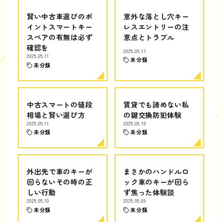
賢い中古車選びのポ
意外な落とし穴キー
イントスマートキー
レスエントリーの注
スペアの有無は必ず
意点とトラブル
確認を
2025.05.11
2025.05.11
未分類
未分類
中古スマートの値段
賃貸でも諦めない私
相場と賢い選び方
の鍵交換防犯体験
2025.05.11
2025.05.10
未分類
未分類
外出先で車のキーが
まさかのハンドルロ
回らないその時の正
ック車のキーが回ら
しい行動
ず焦った体験談
2025.05.10
2025.05.09
未分類
未分類