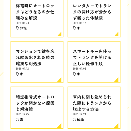
停電時にオートロッ
レンタカーでトラン
クはどうなるのか仕
クの開け方が分から
組みを解説
ず困った体験談
2026.01.24
2026.01.14
知識
車
マンションで鍵を忘
スマートキーを使っ
れ締め出された時の
てトランクを開ける
確実な対処法
正しい操作手順
2026.01.12
2026.01.02
家
車
暗証番号式オートロ
車内に閉じ込められ
ックが開かない原因
た際にトランクから
と解決策
脱出する方法
2025.12.25
2025.12.21
家
知識