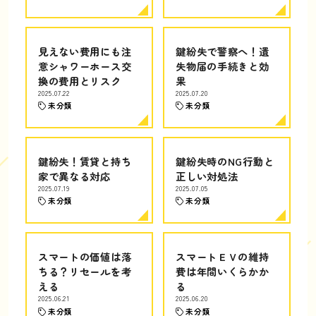
見えない費用にも注
鍵紛失で警察へ！遺
意シャワーホース交
失物届の手続きと効
換の費用とリスク
果
2025.07.22
2025.07.20
未分類
未分類
鍵紛失！賃貸と持ち
鍵紛失時のNG行動と
家で異なる対応
正しい対処法
2025.07.19
2025.07.05
未分類
未分類
スマートの価値は落
スマートＥＶの維持
ちる？リセールを考
費は年間いくらかか
える
る
2025.06.21
2025.06.20
未分類
未分類