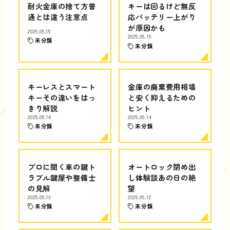
耐火金庫の捨て方普
キーは回るけど無反
通とは違う注意点
応バッテリー上がり
が原因かも
2025.05.15
2025.05.15
未分類
未分類
キーレスとスマート
金庫の廃棄費用相場
キーその違いをはっ
と安く抑えるための
きり解説
ヒント
2025.05.14
2025.05.14
未分類
未分類
プロに聞く車の鍵ト
オートロック閉め出
ラブル鍵屋や整備士
し体験談あの日の絶
の見解
望
2025.05.13
2025.05.12
未分類
未分類