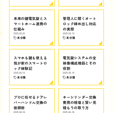
未来の鍵電気錠とス
管理人に聞くオート
マートホーム連携の
ロック締め出し対応
仕組み
の実態
2025.06.20
2025.06.19
未分類
未分類
スマホも鍵も使える
電気錠システムの全
我が家のスマートロ
体像構成機器とその
ック体験記
役割
2025.06.19
2025.06.18
未分類
未分類
プロに任せるドアレ
キーシリンダー交換
バーハンドル交換の
費用の相場と賢い見
依頼術
積もりの取り方
2025.06.18
2025.06.18