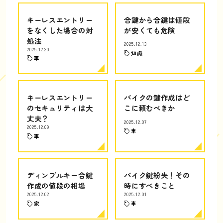
キーレスエントリー
合鍵から合鍵は値段
をなくした場合の対
が安くても危険
処法
2025.12.13
2025.12.20
知識
車
キーレスエントリー
バイクの鍵作成はど
のセキュリティは大
こに頼むべきか
丈夫？
2025.12.07
2025.12.09
車
車
ディンプルキー合鍵
バイク鍵紛失！その
作成の値段の相場
時にすべきこと
2025.12.02
2025.12.01
家
車