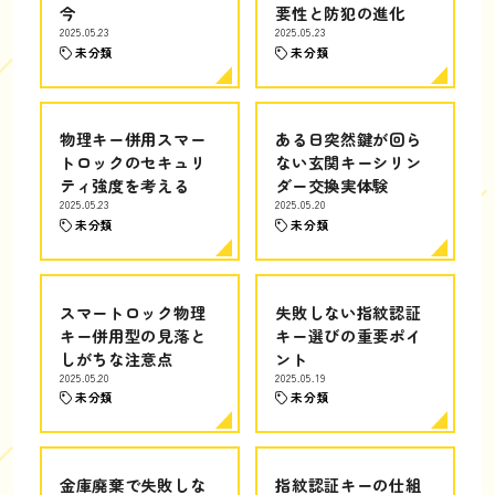
今
要性と防犯の進化
2025.05.23
2025.05.23
未分類
未分類
物理キー併用スマー
ある日突然鍵が回ら
トロックのセキュリ
ない玄関キーシリン
ティ強度を考える
ダー交換実体験
2025.05.23
2025.05.20
未分類
未分類
スマートロック物理
失敗しない指紋認証
キー併用型の見落と
キー選びの重要ポイ
しがちな注意点
ント
2025.05.20
2025.05.19
未分類
未分類
金庫廃棄で失敗しな
指紋認証キーの仕組