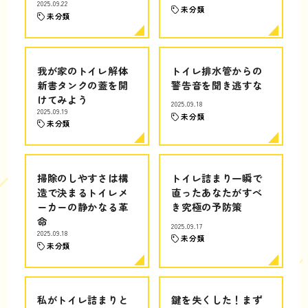
2025.09.22
未分類
未分類
我が家のトイレ解体
トイレ排水管からの
新書タンクの蓋を開
警告音を聞き逃すな
けてみよう
2025.09.18
2025.09.19
未分類
未分類
掃除のしやすさは構
トイレ詰まり一瞬で
造で決まるトイレメ
直ったあなたがすべ
ーカーの静かなる革
き究極の予防策
命
2025.09.17
2025.09.18
未分類
未分類
私がトイレ詰まりと
鍵を失くした！まず