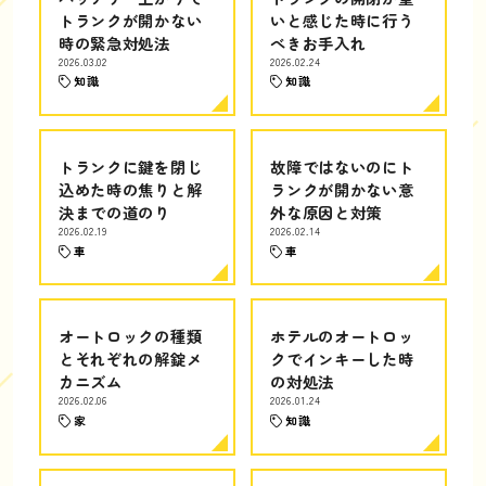
トランクが開かない
いと感じた時に行う
時の緊急対処法
べきお手入れ
2026.03.02
2026.02.24
知識
知識
トランクに鍵を閉じ
故障ではないのにト
込めた時の焦りと解
ランクが開かない意
決までの道のり
外な原因と対策
2026.02.19
2026.02.14
車
車
オートロックの種類
ホテルのオートロッ
とそれぞれの解錠メ
クでインキーした時
カニズム
の対処法
2026.02.06
2026.01.24
家
知識