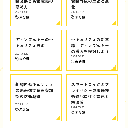
鍵交換と防犯意識の
合鍵作成の歴史と進
高め方
化
2024.07.18
2024.07.04
未分類
未分類
ディンプルキーのセ
セキュリティの新常
キュリティ技術
識、ディンプルキー
の導入を検討しよう
2024.06.20
2024.06.10
未分類
未分類
組織内セキュリティ
スマートロックとプ
の未来像従業員参加
ライバシーの未来技
型の防衛戦略
術進化に伴う課題と
解決策
2024.05.31
2024.05.23
未分類
未分類