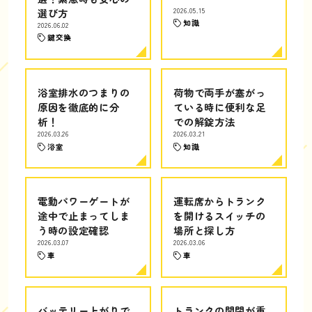
選び方
2026.05.15
知識
2026.06.02
鍵交換
浴室排水のつまりの
荷物で両手が塞がっ
原因を徹底的に分
ている時に便利な足
析！
での解錠方法
2026.03.26
2026.03.21
浴室
知識
電動パワーゲートが
運転席からトランク
途中で止まってしま
を開けるスイッチの
う時の設定確認
場所と探し方
2026.03.07
2026.03.06
車
車
バッテリー上がりで
トランクの開閉が重