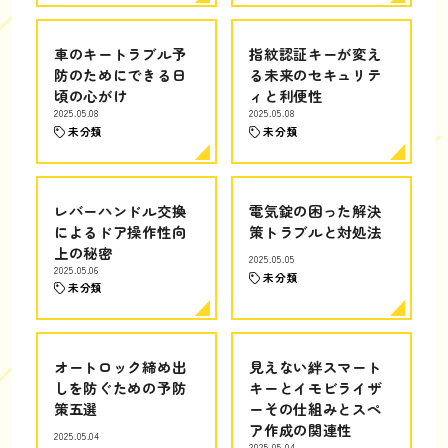
車のキートラブル予
指紋認証キーが変え
防のためにできる日
る未来のセキュリテ
頃の心がけ
ィと利便性
2025.05.08
2025.05.08
未分類
未分類
レバーハンドル交換
電気錠の困った解決
によるドア操作性向
策トラブルと対処法
上の秘密
2025.05.05
2025.05.06
未分類
未分類
オートロック締め出
見えない絆スマート
しを防ぐための予防
キーとイモビライザ
策五選
ーその仕組みとスペ
ア作成の関連性
2025.05.04
2025.05.04