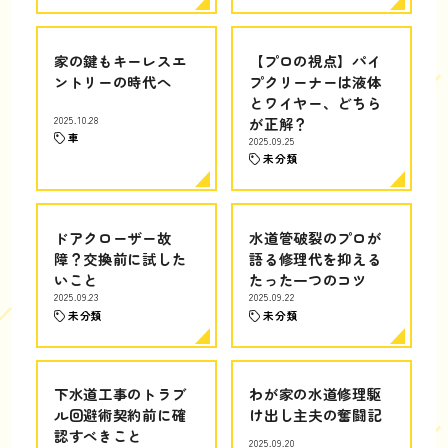
家の鍵もキーレスエ
【プロの視点】パイ
ントリーの時代へ
プクリーナーは液体
とワイヤー、どちら
2025.10.28
が正解？
車
2025.09.25
未分類
ドアクローザー故
水道管破裂のプロが
障？交換前に試した
語る修理代を抑える
いこと
たった一つのコツ
2025.09.23
2025.09.22
未分類
未分類
下水道工事のトラブ
わが家の水道修理駆
ル回避術契約前に確
け出し主夫の奮闘記
認すべきこと
2025.09.20