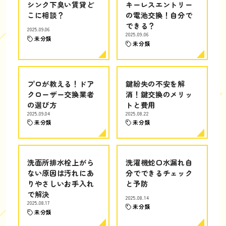
シンク下臭い賃貸ど
キーレスエントリー
こに相談？
の電池交換！自分で
できる？
2025.09.06
2025.09.06
未分類
未分類
プロが教える！ドア
鍵紛失の不安を解
クローザー交換業者
消！鍵交換のメリッ
の選び方
トと費用
2025.09.04
2025.08.22
未分類
未分類
洗面所排水栓上がら
洗濯機蛇口水漏れ自
ない原因は汚れにあ
分でできるチェック
りやさしいお手入れ
と予防
で解決
2025.08.14
2025.08.17
未分類
未分類