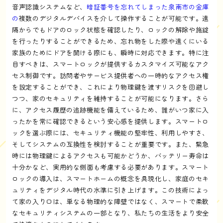
音声認識システムなど、
暗証番号を忘れてしまった泉南市の金庫
の
複数のデジタルデバイスを介して操作することが可能です。遠
隔からでもドアのロック状態を確認したり、ロックの解除や施錠
を行ったりすることができるため、忘れ物をした際や遠くにいる
家族のためにドアを開ける際にも、瞬時に対応できます。特に注
目すべきは、スマートロックが提供するカスタマイズ可能なアク
セス制御です。訪問者やサービス提供者への一時的なアクセス権
を設定することができ、これにより物理鍵を渡すリスクを回避し
つつ、家のセキュリティを維持することが可能になります。さら
に、アクセス履歴の追跡機能を備えているため、誰がいつ家に入
ったかを常に確認できるという安心感を提供します。スマートロ
ックを選ぶ際には、セキュリティ機能の堅牢性、利用しやすさ、
そしてシステムの互換性を検討することが重要です。また、緊急
時には物理鍵によるアクセスも可能かどうか、バッテリー寿命は
十分かなど、実用的な側面も考慮する必要があります。スマート
ロックの導入は、スマートホームの概念を具現化し、家庭のセキ
ュリティをデジタル時代の水準に引き上げます。この技術によっ
て家の入り口は、単なる物理的な障壁ではなく、スマートで柔軟
なセキュリティシステムの一部となり、私たちの生活をより安全