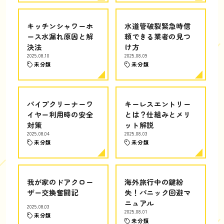
キッチンシャワーホ
水道管破裂緊急時信
ース水漏れ原因と解
頼できる業者の見つ
決法
け方
2025.08.10
2025.08.09
未分類
未分類
パイプクリーナーワ
キーレスエントリー
イヤー利用時の安全
とは？仕組みとメリ
対策
ット解説
2025.08.04
2025.08.03
未分類
未分類
我が家のドアクロー
海外旅行中の鍵紛
ザー交換奮闘記
失！パニック回避マ
ニュアル
2025.08.03
2025.08.01
未分類
未分類