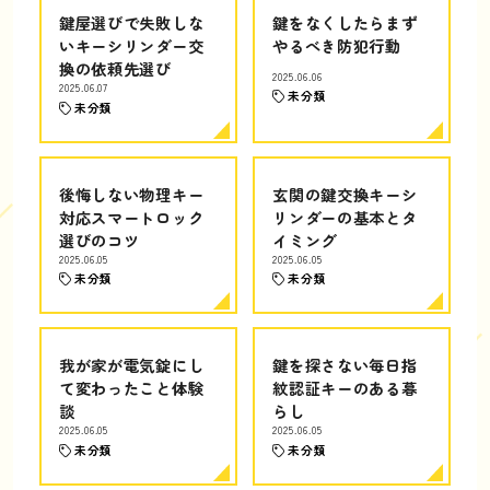
鍵屋選びで失敗しな
鍵をなくしたらまず
いキーシリンダー交
やるべき防犯行動
換の依頼先選び
2025.06.06
2025.06.07
未分類
未分類
後悔しない物理キー
玄関の鍵交換キーシ
対応スマートロック
リンダーの基本とタ
選びのコツ
イミング
2025.06.05
2025.06.05
未分類
未分類
我が家が電気錠にし
鍵を探さない毎日指
て変わったこと体験
紋認証キーのある暮
談
らし
2025.06.05
2025.06.05
未分類
未分類