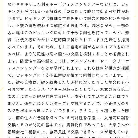
ないギザギザした刻みキー（ディスクシリンダーなど）は、ピッ
キングと呼ばれる不正解錠の手口に対して脆弱である可能性があ
ります。ピッキングは特殊な工具を用いて鍵穴内部のピンを操作
し、正規の鍵を使わずに解錠する技術です。残念ながら、一部の
古い鍵はこのピッキングに対して十分な耐性を持っておらず、熟
練した侵入者にかかれば短時間で開けられてしまう危険性も指摘
されています。そのため、もしご自宅の鍵が古いタイプのもので
あれば、より防犯性の高い鍵への交換を検討することが推奨され
ます。防犯性の高い鍵としては、ディンプルキーやロータリーデ
ィスクシリンダーなどが挙げられます。これらは内部構造が複雑
で、ピッキングによる不正解錠が極めて困難になっています。ま
た、鍵の交換は、鍵を紛失したり盗難に遭ったりした場合にも不
可欠です。たとえスペアキーがあったとしても、悪意のある第三
者の手に渡った鍵が存在する限り、安心して生活することはでき
ません。速やかにシリンダーごと交換することで、不正侵入のリ
スクを根本から断つことができます。さらに、引っ越しをした際
も、前の住人が合鍵を持っている可能性を考慮し、入居前に鍵を
交換するのが防犯の基本です。賃貸物件であっても、大家さんや
管理会社に相談の上、自己負担で交換できるケースが増えていま