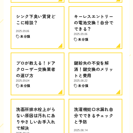
シンク下臭い賃貸ど
キーレスエントリー
こに相談？
の電池交換！自分で
できる？
2025.09.06
2025.09.06
未分類
未分類
プロが教える！ドア
鍵紛失の不安を解
クローザー交換業者
消！鍵交換のメリッ
の選び方
トと費用
2025.09.04
2025.08.22
未分類
未分類
洗面所排水栓上がら
洗濯機蛇口水漏れ自
ない原因は汚れにあ
分でできるチェック
りやさしいお手入れ
と予防
で解決
2025.08.14