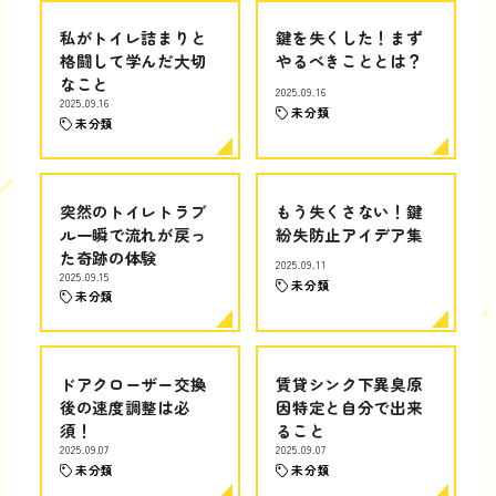
私がトイレ詰まりと
鍵を失くした！まず
格闘して学んだ大切
やるべきこととは？
なこと
2025.09.16
2025.09.16
未分類
未分類
突然のトイレトラブ
もう失くさない！鍵
ル一瞬で流れが戻っ
紛失防止アイデア集
た奇跡の体験
2025.09.11
2025.09.15
未分類
未分類
ドアクローザー交換
賃貸シンク下異臭原
後の速度調整は必
因特定と自分で出来
須！
ること
2025.09.07
2025.09.07
未分類
未分類