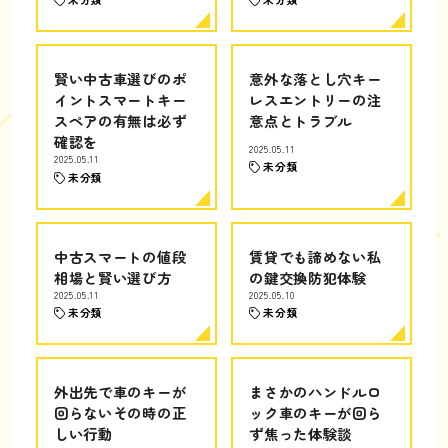
賢い中古車選びのポ
意外な落とし穴キー
イントスマートキー
レスエントリーの注
スペアの有無は必ず
意点とトラブル
確認を
2025.05.11
2025.05.11
未分類
未分類
中古スマートの値段
賃貸でも諦めない私
相場と賢い選び方
の鍵交換防犯体験
2025.05.11
2025.05.10
未分類
未分類
外出先で車のキーが
まさかのハンドルロ
回らないその時の正
ック車のキーが回ら
しい行動
ず焦った体験談