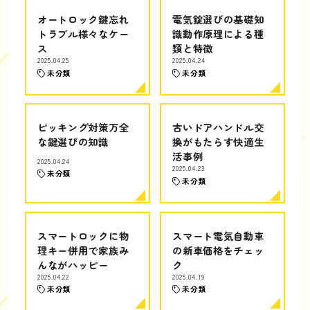
オートロック鍵忘れ
電気錠選びの基礎知
トラブル様々なケー
識動作原理による種
ス
類と特徴
2025.04.25
2025.04.24
未分類
未分類
ピッキング対策万全
古いドアハンドル交
な鍵選びの知識
換がもたらす快適生
活事例
2025.04.24
2025.04.23
未分類
未分類
スマートロックに物
スマート電気自動車
理キー併用で家族み
の新車価格をチェッ
んながハッピー
ク
2025.04.22
2025.04.19
未分類
未分類