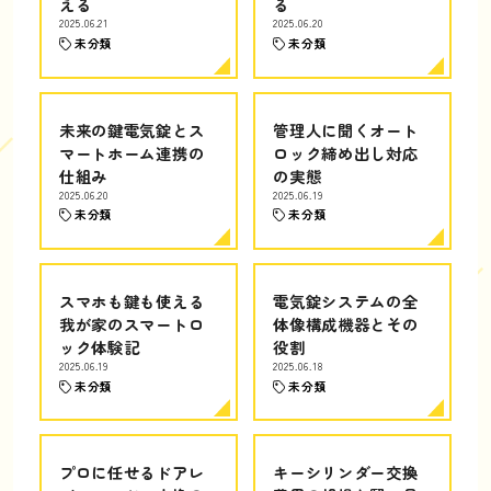
える
る
2025.06.21
2025.06.20
未分類
未分類
未来の鍵電気錠とス
管理人に聞くオート
マートホーム連携の
ロック締め出し対応
仕組み
の実態
2025.06.20
2025.06.19
未分類
未分類
スマホも鍵も使える
電気錠システムの全
我が家のスマートロ
体像構成機器とその
ック体験記
役割
2025.06.19
2025.06.18
未分類
未分類
プロに任せるドアレ
キーシリンダー交換