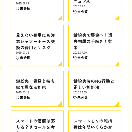
ニュアル
2025.08.03
2025.08.01
未分類
未分類
見えない費用にも注
鍵紛失で警察へ！遺
意シャワーホース交
失物届の手続きと効
換の費用とリスク
果
2025.07.22
2025.07.20
未分類
未分類
鍵紛失！賃貸と持ち
鍵紛失時のNG行動と
家で異なる対応
正しい対処法
2025.07.19
2025.07.05
未分類
未分類
スマートの価値は落
スマートＥＶの維持
ちる？リセールを考
費は年間いくらかか