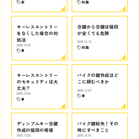
家
知識
キーレスエントリー
合鍵から合鍵は値段
をなくした場合の対
が安くても危険
処法
2025.12.13
2025.12.20
知識
車
キーレスエントリー
バイクの鍵作成はど
のセキュリティは大
こに頼むべきか
丈夫？
2025.12.07
2025.12.09
車
車
ディンプルキー合鍵
バイク鍵紛失！その
作成の値段の相場
時にすべきこと
2025.12.02
2025.12.01