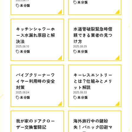
2025.08.17
未分類
未分類
キッチンシャワーホ
水道管破裂緊急時信
ース水漏れ原因と解
頼できる業者の見つ
決法
け方
2025.08.10
2025.08.09
未分類
未分類
パイプクリーナーワ
キーレスエントリー
イヤー利用時の安全
とは？仕組みとメリ
対策
ット解説
2025.08.04
2025.08.03
未分類
未分類
我が家のドアクロー
海外旅行中の鍵紛
ザー交換奮闘記
失！パニック回避マ