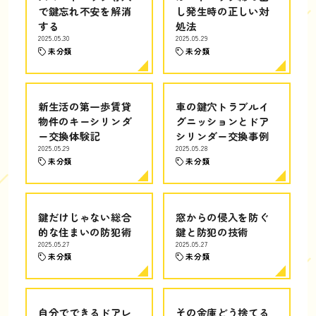
で鍵忘れ不安を解消
し発生時の正しい対
する
処法
2025.05.30
2025.05.29
未分類
未分類
新生活の第一歩賃貸
車の鍵穴トラブルイ
物件のキーシリンダ
グニッションとドア
ー交換体験記
シリンダー交換事例
2025.05.29
2025.05.28
未分類
未分類
鍵だけじゃない総合
窓からの侵入を防ぐ
的な住まいの防犯術
鍵と防犯の技術
2025.05.27
2025.05.27
未分類
未分類
自分でできるドアレ
その金庫どう捨てる