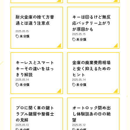
耐火金庫の捨て方普
キーは回るけど無反
通とは違う注意点
応バッテリー上がり
が原因かも
2025.05.15
2025.05.15
未分類
未分類
キーレスとスマート
金庫の廃棄費用相場
キーその違いをはっ
と安く抑えるための
きり解説
ヒント
2025.05.14
2025.05.14
未分類
未分類
プロに聞く車の鍵ト
オートロック閉め出
ラブル鍵屋や整備士
し体験談あの日の絶
の見解
望
2025.05.13
2025.05.12
未分類
未分類