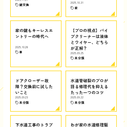
2025.10.31
鍵交換
家
家の鍵もキーレスエ
【プロの視点】パイ
ントリーの時代へ
プクリーナーは液体
とワイヤー、どちら
2025.10.28
が正解？
車
2025.09.25
未分類
ドアクローザー故
水道管破裂のプロが
障？交換前に試した
語る修理代を抑える
いこと
たった一つのコツ
2025.09.23
2025.09.22
未分類
未分類
下水道工事のトラブ
わが家の水道修理駆