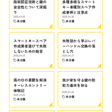
指紋認証技術と鍵の
多種多様なスマート
安全性について深掘
キー車種別スペア作
り
成事例と注意点
2025.04.30
2025.04.30
未分類
未分類
スマートキースペア
失敗談から学ぶレバ
作成業者選びで失敗
ーハンドル交換の落
しないための助言
とし穴
2025.04.29
2025.04.27
未分類
未分類
雨の日の憂鬱を解消
我が家を守る鍵の防
キーレスエントリー
犯力基本を知る
体験記
2025.04.26
2025.04.26
未分類
未分類