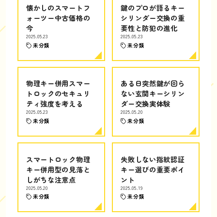
懐かしのスマートフ
鍵のプロが語るキー
ォーツー中古価格の
シリンダー交換の重
今
要性と防犯の進化
2025.05.23
2025.05.23
未分類
未分類
物理キー併用スマー
ある日突然鍵が回ら
トロックのセキュリ
ない玄関キーシリン
ティ強度を考える
ダー交換実体験
2025.05.23
2025.05.20
未分類
未分類
スマートロック物理
失敗しない指紋認証
キー併用型の見落と
キー選びの重要ポイ
しがちな注意点
ント
2025.05.20
2025.05.19
未分類
未分類