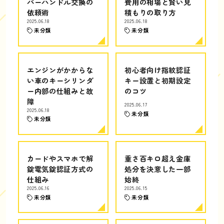
バーハンドル交換の
費用の相場と賢い見
依頼術
積もりの取り方
2025.06.18
2025.06.18
未分類
未分類
エンジンがかからな
初心者向け指紋認証
い車のキーシリンダ
キー設置と初期設定
ー内部の仕組みと故
のコツ
障
2025.06.17
2025.06.18
未分類
未分類
カードやスマホで解
重さ百キロ超え金庫
錠電気錠認証方式の
処分を決意した一部
仕組み
始終
2025.06.16
2025.06.15
未分類
未分類