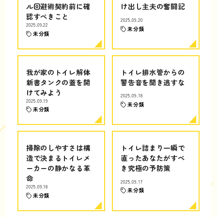
ル回避術契約前に確
け出し主夫の奮闘記
認すべきこと
2025.09.20
2025.09.22
未分類
未分類
我が家のトイレ解体
トイレ排水管からの
新書タンクの蓋を開
警告音を聞き逃すな
けてみよう
2025.09.18
2025.09.19
未分類
未分類
掃除のしやすさは構
トイレ詰まり一瞬で
造で決まるトイレメ
直ったあなたがすべ
ーカーの静かなる革
き究極の予防策
命
2025.09.17
2025.09.18
未分類
未分類