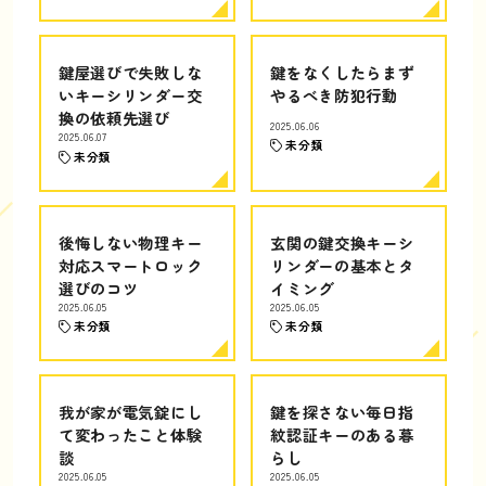
鍵屋選びで失敗しな
鍵をなくしたらまず
いキーシリンダー交
やるべき防犯行動
換の依頼先選び
2025.06.06
2025.06.07
未分類
未分類
後悔しない物理キー
玄関の鍵交換キーシ
対応スマートロック
リンダーの基本とタ
選びのコツ
イミング
2025.06.05
2025.06.05
未分類
未分類
我が家が電気錠にし
鍵を探さない毎日指
て変わったこと体験
紋認証キーのある暮
談
らし
2025.06.05
2025.06.05