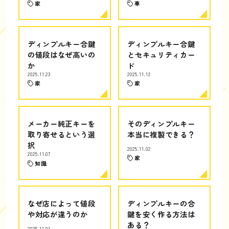
家
車
ディンプルキー合鍵
ディンプルキー合鍵
の値段はなぜ高いの
とセキュリティカー
か
ド
2025.11.23
2025.11.12
家
家
メーカー純正キーを
そのディンプルキー
取り寄せるという選
本当に複製できる？
択
2025.11.02
2025.11.07
家
知識
なぜ店によって値段
ディンプルキーの合
や対応が違うのか
鍵を安く作る方法は
ある？
2025.11.01