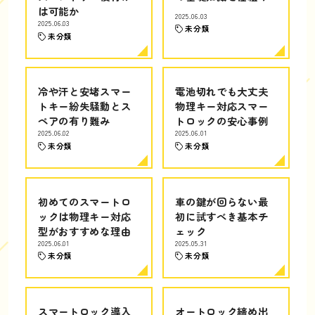
は可能か
2025.06.03
2025.06.03
未分類
未分類
冷や汗と安堵スマー
電池切れでも大丈夫
トキー紛失騒動とス
物理キー対応スマー
ペアの有り難み
トロックの安心事例
2025.06.02
2025.06.01
未分類
未分類
初めてのスマートロ
車の鍵が回らない最
ックは物理キー対応
初に試すべき基本チ
型がおすすめな理由
ェック
2025.06.01
2025.05.31
未分類
未分類
スマートロック導入
オートロック締め出