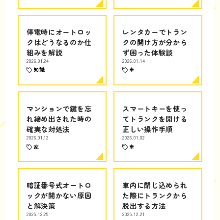
停電時にオートロッ
レンタカーでトラン
クはどうなるのか仕
クの開け方が分から
組みを解説
ず困った体験談
2026.01.24
2026.01.14
知識
車
マンションで鍵を忘
スマートキーを使っ
れ締め出された時の
てトランクを開ける
確実な対処法
正しい操作手順
2026.01.12
2026.01.02
家
車
暗証番号式オートロ
車内に閉じ込められ
ックが開かない原因
た際にトランクから
と解決策
脱出する方法
2025.12.25
2025.12.21