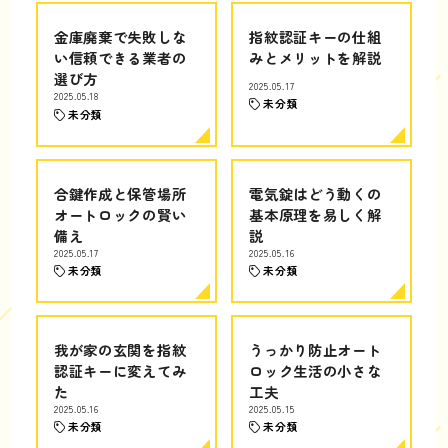
金庫廃棄で失敗しな
指紋認証キーの仕組
い信頼できる業者の
みとメリットを解説
選び方
2025.05.17
2025.05.18
未分類
未分類
合鍵作成と保管場所
電気錠はどう動くの
オートロックの賢い
基本原理を易しく解
備え
説
2025.05.17
2025.05.16
未分類
未分類
我が家の玄関を指紋
うっかり防止オート
認証キーに変えてみ
ロック生活の小さな
た
工夫
2025.05.16
2025.05.15
未分類
未分類