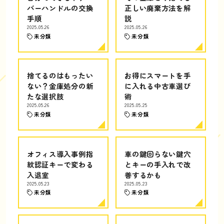
バーハンドルの交換
正しい廃棄方法を解
手順
説
2025.05.26
2025.05.26
未分類
未分類
捨てるのはもったい
お得にスマートを手
ない？金庫処分の新
に入れる中古車選び
たな選択肢
術
2025.05.26
2025.05.25
未分類
未分類
オフィス導入事例指
車の鍵回らない鍵穴
紋認証キーで変わる
とキーの手入れで改
入退室
善するかも
2025.05.23
2025.05.23
未分類
未分類