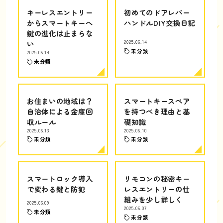
キーレスエントリー
初めてのドアレバー
からスマートキーへ
ハンドルDIY交換日記
鍵の進化は止まらな
い
2025.06.14
未分類
2025.06.14
未分類
お住まいの地域は？
スマートキースペア
自治体による金庫回
を持つべき理由と基
収ルール
礎知識
2025.06.13
2025.06.10
未分類
未分類
スマートロック導入
リモコンの秘密キー
で変わる鍵と防犯
レスエントリーの仕
組みを少し詳しく
2025.06.09
2025.06.07
未分類
未分類