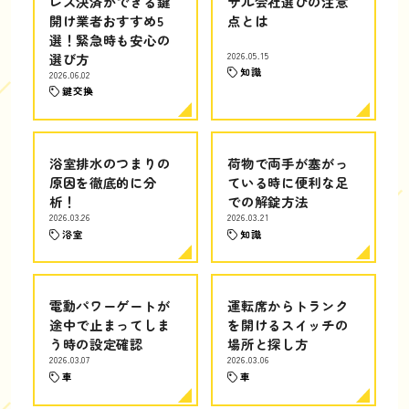
レス決済ができる鍵
サル会社選びの注意
開け業者おすすめ5
点とは
選！緊急時も安心の
選び方
2026.05.15
知識
2026.06.02
鍵交換
浴室排水のつまりの
荷物で両手が塞がっ
原因を徹底的に分
ている時に便利な足
析！
での解錠方法
2026.03.26
2026.03.21
浴室
知識
電動パワーゲートが
運転席からトランク
途中で止まってしま
を開けるスイッチの
う時の設定確認
場所と探し方
2026.03.07
2026.03.06
車
車