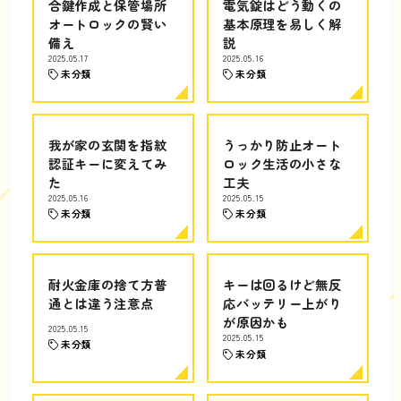
合鍵作成と保管場所
電気錠はどう動くの
オートロックの賢い
基本原理を易しく解
備え
説
2025.05.17
2025.05.16
未分類
未分類
我が家の玄関を指紋
うっかり防止オート
認証キーに変えてみ
ロック生活の小さな
た
工夫
2025.05.16
2025.05.15
未分類
未分類
耐火金庫の捨て方普
キーは回るけど無反
通とは違う注意点
応バッテリー上がり
が原因かも
2025.05.15
2025.05.15
未分類
未分類