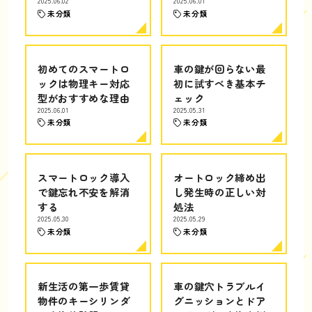
2025.06.02
2025.06.01
未分類
未分類
初めてのスマートロ
車の鍵が回らない最
ックは物理キー対応
初に試すべき基本チ
型がおすすめな理由
ェック
2025.06.01
2025.05.31
未分類
未分類
スマートロック導入
オートロック締め出
で鍵忘れ不安を解消
し発生時の正しい対
する
処法
2025.05.30
2025.05.29
未分類
未分類
新生活の第一歩賃貸
車の鍵穴トラブルイ
物件のキーシリンダ
グニッションとドア