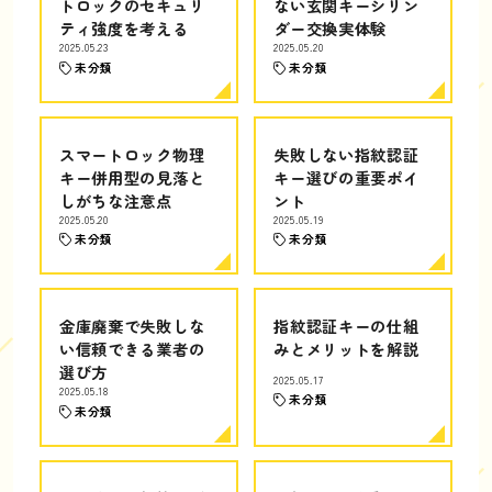
トロックのセキュリ
ない玄関キーシリン
ティ強度を考える
ダー交換実体験
2025.05.23
2025.05.20
未分類
未分類
スマートロック物理
失敗しない指紋認証
キー併用型の見落と
キー選びの重要ポイ
しがちな注意点
ント
2025.05.20
2025.05.19
未分類
未分類
金庫廃棄で失敗しな
指紋認証キーの仕組
い信頼できる業者の
みとメリットを解説
選び方
2025.05.17
2025.05.18
未分類
未分類