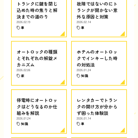
トランクに鍵を閉じ
故障ではないのにト
込めた時の焦りと解
ランクが開かない意
決までの道のり
外な原因と対策
2026.02.19
2026.02.14
車
車
オートロックの種類
ホテルのオートロッ
とそれぞれの解錠メ
クでインキーした時
カニズム
の対処法
2026.02.06
2026.01.24
家
知識
停電時にオートロッ
レンタカーでトラン
クはどうなるのか仕
クの開け方が分から
組みを解説
ず困った体験談
2026.01.24
2026.01.14
知識
車