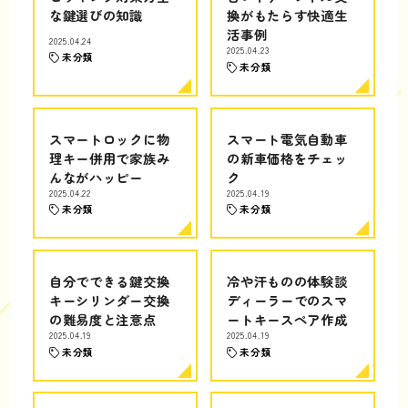
な鍵選びの知識
換がもたらす快適生
活事例
2025.04.24
2025.04.23
未分類
未分類
スマートロックに物
スマート電気自動車
理キー併用で家族み
の新車価格をチェッ
んながハッピー
ク
2025.04.22
2025.04.19
未分類
未分類
自分でできる鍵交換
冷や汗ものの体験談
キーシリンダー交換
ディーラーでのスマ
の難易度と注意点
ートキースペア作成
2025.04.19
2025.04.19
未分類
未分類