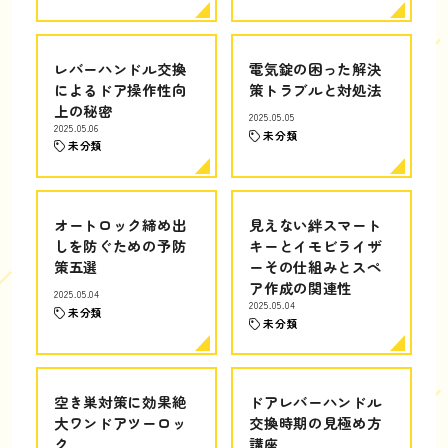
レバーハンドル交換
電気錠の困った解決
によるドア操作性向
策トラブルと対処法
上の秘密
2025.05.05
2025.05.06
未分類
未分類
オートロック締め出
見えない絆スマート
しを防ぐための予防
キーとイモビライザ
策五選
ーその仕組みとスペ
ア作成の関連性
2025.05.04
2025.05.04
未分類
未分類
空き巣対策に効果絶
ドアレバーハンドル
大ワンドアツーロッ
交換時期の見極め方
ク
講座