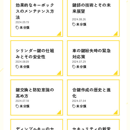
効果的なキーボック
鍵師の技術とその未
スのメンテナンス方
来展望
法
2024.08.26
2024.09.19
未分類
未分類
シリンダー鍵の仕組
車の鍵紛失時の緊急
みとその安全性
対応策
2024.08.09
2024.07.29
未分類
未分類
鍵交換と防犯意識の
合鍵作成の歴史と進
高め方
化
2024.07.18
2024.07.04
未分類
未分類
ディンプルキーのセ
セキュリティの新常