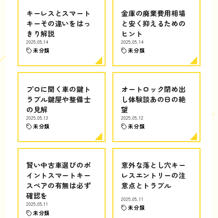
キーレスとスマート
金庫の廃棄費用相場
キーその違いをはっ
と安く抑えるための
きり解説
ヒント
2025.05.14
2025.05.14
未分類
未分類
プロに聞く車の鍵ト
オートロック閉め出
ラブル鍵屋や整備士
し体験談あの日の絶
の見解
望
2025.05.13
2025.05.12
未分類
未分類
賢い中古車選びのポ
意外な落とし穴キー
イントスマートキー
レスエントリーの注
スペアの有無は必ず
意点とトラブル
確認を
2025.05.11
2025.05.11
未分類
未分類