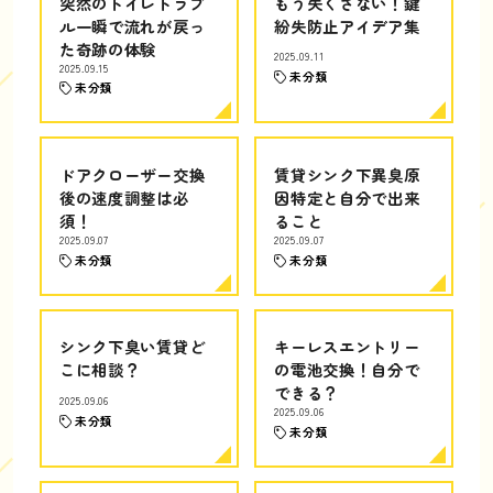
突然のトイレトラブ
もう失くさない！鍵
ル一瞬で流れが戻っ
紛失防止アイデア集
た奇跡の体験
2025.09.11
2025.09.15
未分類
未分類
ドアクローザー交換
賃貸シンク下異臭原
後の速度調整は必
因特定と自分で出来
須！
ること
2025.09.07
2025.09.07
未分類
未分類
シンク下臭い賃貸ど
キーレスエントリー
こに相談？
の電池交換！自分で
できる？
2025.09.06
2025.09.06
未分類
未分類