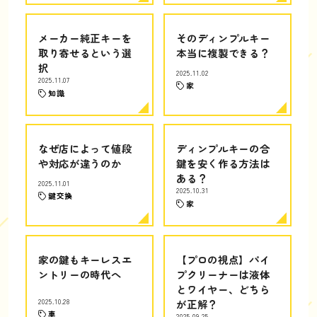
メーカー純正キーを
そのディンプルキー
取り寄せるという選
本当に複製できる？
択
2025.11.02
2025.11.07
家
知識
なぜ店によって値段
ディンプルキーの合
や対応が違うのか
鍵を安く作る方法は
ある？
2025.11.01
2025.10.31
鍵交換
家
家の鍵もキーレスエ
【プロの視点】パイ
ントリーの時代へ
プクリーナーは液体
とワイヤー、どちら
2025.10.28
が正解？
車
2025.09.25