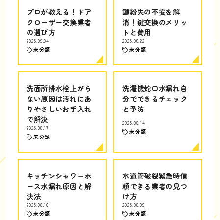
プロが教える！ドア
鍵紛失の不安を解
クローザー交換業者
消！鍵交換のメリッ
の選び方
トと費用
2025.09.04
2025.08.22
未分類
未分類
洗面所排水栓上がら
洗濯機蛇口水漏れ自
ない原因は汚れにあ
分でできるチェック
りやさしいお手入れ
と予防
で解決
2025.08.14
2025.08.17
未分類
未分類
キッチンシャワーホ
水道管破裂緊急時信
ース水漏れ原因と解
頼できる業者の見つ
決法
け方
2025.08.10
2025.08.09
未分類
未分類