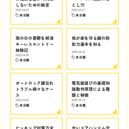
しないための助言
とし穴
2025.04.29
2025.04.27
未分類
未分類
雨の日の憂鬱を解消
我が家を守る鍵の防
キーレスエントリー
犯力基本を知る
体験記
2025.04.26
2025.04.26
未分類
未分類
オートロック鍵忘れ
電気錠選びの基礎知
トラブル様々なケー
識動作原理による種
ス
類と特徴
2025.04.25
2025.04.24
未分類
未分類
ピッキング対策万全
古いドアハンドル交