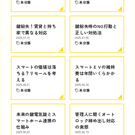
未分類
未分類
鍵紛失！賃貸と持ち
鍵紛失時のNG行動と
家で異なる対応
正しい対処法
2025.07.19
2025.07.05
未分類
未分類
スマートの価値は落
スマートＥＶの維持
ちる？リセールを考
費は年間いくらかか
える
る
2025.06.21
2025.06.20
未分類
未分類
未来の鍵電気錠とス
管理人に聞くオート
マートホーム連携の
ロック締め出し対応
仕組み
の実態
2025.06.20
2025.06.19