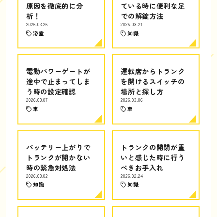
原因を徹底的に分
ている時に便利な足
析！
での解錠方法
2026.03.26
2026.03.21
浴室
知識
電動パワーゲートが
運転席からトランク
途中で止まってしま
を開けるスイッチの
う時の設定確認
場所と探し方
2026.03.07
2026.03.06
車
車
バッテリー上がりで
トランクの開閉が重
トランクが開かない
いと感じた時に行う
時の緊急対処法
べきお手入れ
2026.03.02
2026.02.24
知識
知識