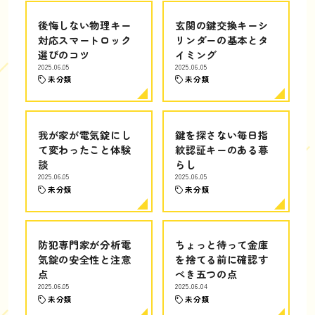
後悔しない物理キー
玄関の鍵交換キーシ
対応スマートロック
リンダーの基本とタ
選びのコツ
イミング
2025.06.05
2025.06.05
未分類
未分類
我が家が電気錠にし
鍵を探さない毎日指
て変わったこと体験
紋認証キーのある暮
談
らし
2025.06.05
2025.06.05
未分類
未分類
防犯専門家が分析電
ちょっと待って金庫
気錠の安全性と注意
を捨てる前に確認す
点
べき五つの点
2025.06.05
2025.06.04
未分類
未分類