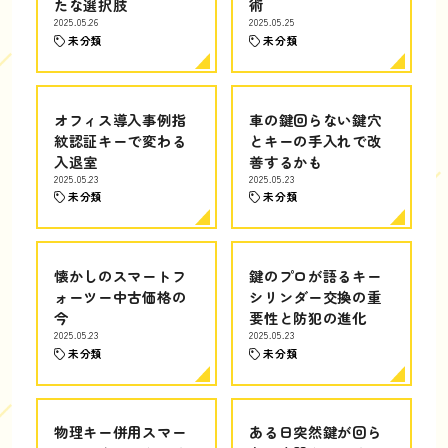
たな選択肢
術
2025.05.26
2025.05.25
未分類
未分類
オフィス導入事例指
車の鍵回らない鍵穴
紋認証キーで変わる
とキーの手入れで改
入退室
善するかも
2025.05.23
2025.05.23
未分類
未分類
懐かしのスマートフ
鍵のプロが語るキー
ォーツー中古価格の
シリンダー交換の重
今
要性と防犯の進化
2025.05.23
2025.05.23
未分類
未分類
物理キー併用スマー
ある日突然鍵が回ら