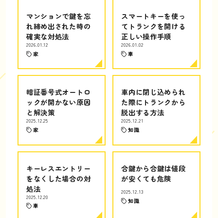
マンションで鍵を忘
スマートキーを使っ
れ締め出された時の
てトランクを開ける
確実な対処法
正しい操作手順
2026.01.12
2026.01.02
家
車
暗証番号式オートロ
車内に閉じ込められ
ックが開かない原因
た際にトランクから
と解決策
脱出する方法
2025.12.25
2025.12.21
家
知識
キーレスエントリー
合鍵から合鍵は値段
をなくした場合の対
が安くても危険
処法
2025.12.13
2025.12.20
知識
車