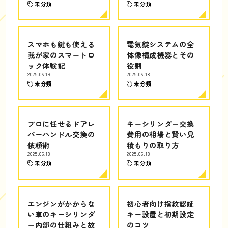
未分類
未分類
スマホも鍵も使える
電気錠システムの全
我が家のスマートロ
体像構成機器とその
ック体験記
役割
2025.06.19
2025.06.18
未分類
未分類
プロに任せるドアレ
キーシリンダー交換
バーハンドル交換の
費用の相場と賢い見
依頼術
積もりの取り方
2025.06.18
2025.06.18
未分類
未分類
エンジンがかからな
初心者向け指紋認証
い車のキーシリンダ
キー設置と初期設定
ー内部の仕組みと故
のコツ