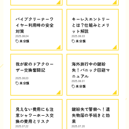
パイプクリーナーワ
キーレスエントリー
イヤー利用時の安全
とは？仕組みとメリ
対策
ット解説
2025.08.04
2025.08.03
未分類
未分類
我が家のドアクロー
海外旅行中の鍵紛
ザー交換奮闘記
失！パニック回避マ
ニュアル
2025.08.03
2025.08.01
未分類
未分類
見えない費用にも注
鍵紛失で警察へ！遺
意シャワーホース交
失物届の手続きと効
換の費用とリスク
果
2025.07.22
2025.07.20