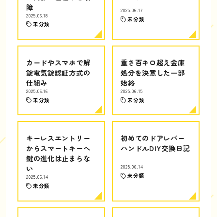
障
2025.06.17
2025.06.18
未分類
未分類
カードやスマホで解
重さ百キロ超え金庫
錠電気錠認証方式の
処分を決意した一部
仕組み
始終
2025.06.16
2025.06.15
未分類
未分類
キーレスエントリー
初めてのドアレバー
からスマートキーへ
ハンドルDIY交換日記
鍵の進化は止まらな
い
2025.06.14
未分類
2025.06.14
未分類