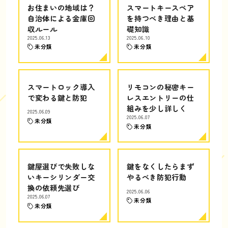
お住まいの地域は？
スマートキースペア
自治体による金庫回
を持つべき理由と基
収ルール
礎知識
2025.06.13
2025.06.10
未分類
未分類
スマートロック導入
リモコンの秘密キー
で変わる鍵と防犯
レスエントリーの仕
組みを少し詳しく
2025.06.09
2025.06.07
未分類
未分類
鍵屋選びで失敗しな
鍵をなくしたらまず
いキーシリンダー交
やるべき防犯行動
換の依頼先選び
2025.06.06
2025.06.07
未分類
未分類