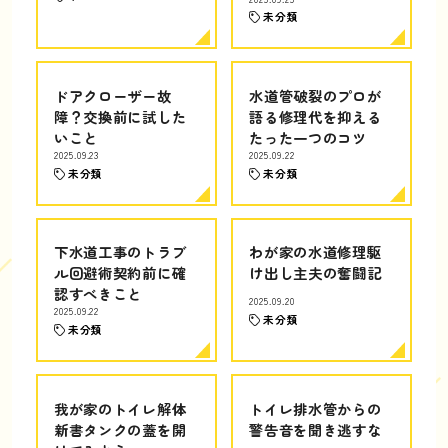
未分類
ドアクローザー故
水道管破裂のプロが
障？交換前に試した
語る修理代を抑える
いこと
たった一つのコツ
2025.09.23
2025.09.22
未分類
未分類
下水道工事のトラブ
わが家の水道修理駆
ル回避術契約前に確
け出し主夫の奮闘記
認すべきこと
2025.09.20
2025.09.22
未分類
未分類
我が家のトイレ解体
トイレ排水管からの
新書タンクの蓋を開
警告音を聞き逃すな