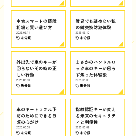
中古スマートの値段
賃貸でも諦めない私
相場と賢い選び方
の鍵交換防犯体験
2025.05.11
2025.05.10
未分類
未分類
外出先で車のキーが
まさかのハンドルロ
回らないその時の正
ック車のキーが回ら
しい行動
ず焦った体験談
2025.05.10
2025.05.09
未分類
未分類
車のキートラブル予
指紋認証キーが変え
防のためにできる日
る未来のセキュリテ
頃の心がけ
ィと利便性
2025.05.08
2025.05.08
未分類
未分類