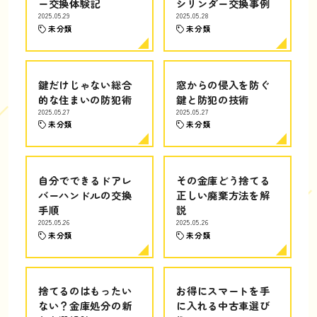
ー交換体験記
シリンダー交換事例
2025.05.29
2025.05.28
未分類
未分類
鍵だけじゃない総合
窓からの侵入を防ぐ
的な住まいの防犯術
鍵と防犯の技術
2025.05.27
2025.05.27
未分類
未分類
自分でできるドアレ
その金庫どう捨てる
バーハンドルの交換
正しい廃棄方法を解
手順
説
2025.05.26
2025.05.26
未分類
未分類
捨てるのはもったい
お得にスマートを手
ない？金庫処分の新
に入れる中古車選び