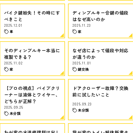
バイク鍵紛失！その時にす
ディンプルキー合鍵の値段
べきこと
はなぜ高いのか
2025.12.01
2025.11.23
車
家
そのディンプルキー本当に
なぜ店によって値段や対応
複製できる？
が違うのか
2025.11.02
2025.11.01
家
鍵交換
【プロの視点】パイプクリ
ドアクローザー故障？交換
ーナーは液体とワイヤー、
前に試したいこと
どちらが正解？
2025.09.23
2025.09.25
未分類
未分類
わが家の水道修理駆け出し
我が家のトイレ解体新書タ