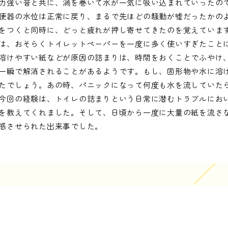
力強い音と共に、渦を巻いて水が一気に吸い込まれていったの
便器の水位は正常に戻り、まるで先ほどの騒動が嘘だったかの
をつくと同時に、どっと疲れが押し寄せてきたのを覚えています
は、おそらくトイレットペーパーを一度に多く使いすぎたこと
溶けやすい紙などが原因の詰まりは、時間をおくことでふやけ
一瞬で解消されることがあるようです。もし、固形物や水に溶
たでしょう。あの時、パニックになって何度も水を流していた
今回の経験は、トイレの詰まりという日常に潜むトラブルにお
を教えてくれました。そして、日頃から一度に大量の紙を流さ
感させられた出来事でした。