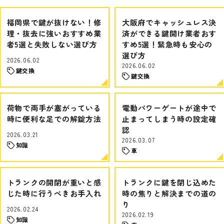
福岡県で鍵が抜けない！修
大阪府でキャッシュレス決
理・抜去に強いおすすめ業
済ができる鍵開け業者おす
者5選と失敗しない選び方
すめ5選！緊急時も安心の
選び方
2026.06.02
2026.06.02
鍵交換
鍵交換
荷物で両手が塞がっている
電動パワーゲートが途中で
時に便利な足での解錠方法
止まってしまう時の設定確
認
2026.03.21
2026.03.07
知識
車
トランクの開閉が重いと感
トランクに鍵を閉じ込めた
じた時に行うべきお手入れ
時の焦りと解決までの道の
り
2026.02.24
2026.02.19
知識