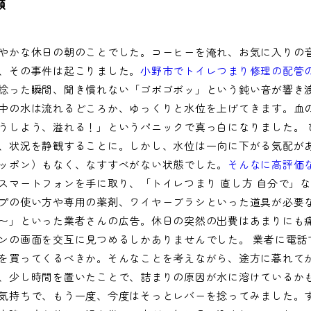
類
やかな休日の朝のことでした。コーヒーを淹れ、お気に入りの
、その事件は起こりました。
小野市でトイレつまり修理の配管
捻った瞬間、聞き慣れない「ゴボゴボッ」という鈍い音が響き
中の水は流れるどころか、ゆっくりと水位を上げてきます。血
うしよう、溢れる！」というパニックで真っ白になりました。 
、状況を静観することに。しかし、水位は一向に下がる気配が
ッポン）もなく、なすすべがない状態でした。
そんなに高評価
スマートフォンを手に取り、「トイレつまり 直し方 自分で」
プの使い方や専用の薬剤、ワイヤーブラシといった道具が必要
〜」といった業者さんの広告。休日の突然の出費はあまりにも
ンの画面を交互に見つめるしかありませんでした。 業者に電話
を買ってくるべきか。そんなことを考えながら、途方に暮れて
、少し時間を置いたことで、詰まりの原因が水に溶けているか
気持ちで、もう一度、今度はそっとレバーを捻ってみました。