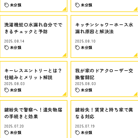
未分類
未分類
洗濯機蛇口水漏れ自分でで
キッチンシャワーホース水
きるチェックと予防
漏れ原因と解決法
2025.08.14
2025.08.10
未分類
未分類
キーレスエントリーとは？
我が家のドアクローザー交
仕組みとメリット解説
換奮闘記
2025.08.03
2025.08.03
未分類
未分類
鍵紛失で警察へ！遺失物届
鍵紛失！賃貸と持ち家で異
の手続きと効果
なる対応
2025.07.20
2025.07.19
未分類
未分類