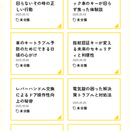
回らないその時の正
ック車のキーが回ら
しい行動
ず焦った体験談
2025.05.10
2025.05.09
未分類
未分類
車のキートラブル予
指紋認証キーが変え
防のためにできる日
る未来のセキュリテ
頃の心がけ
ィと利便性
2025.05.08
2025.05.08
未分類
未分類
レバーハンドル交換
電気錠の困った解決
によるドア操作性向
策トラブルと対処法
上の秘密
2025.05.05
2025.05.06
未分類
未分類