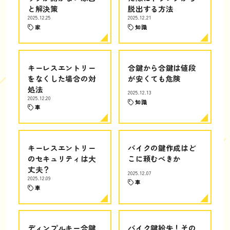
と解決策
脱出する方法
2025.12.25
2025.12.21
家
知識
キーレスエントリー
合鍵から合鍵は値段
をなくした場合の対
が安くても危険
処法
2025.12.13
2025.12.20
知識
車
キーレスエントリー
バイクの鍵作成はど
のセキュリティは大
こに頼むべきか
丈夫？
2025.12.07
2025.12.09
車
車
ディンプルキー合鍵
バイク鍵紛失！その