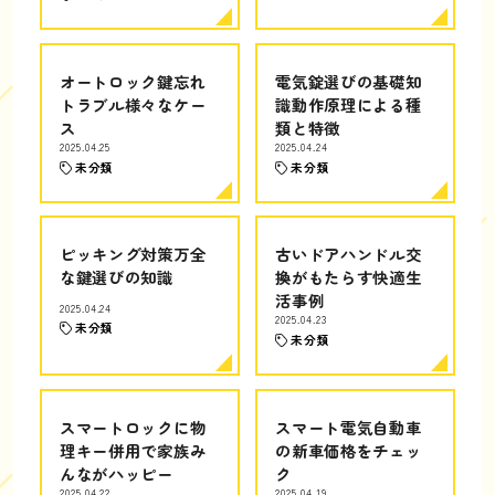
オートロック鍵忘れ
電気錠選びの基礎知
トラブル様々なケー
識動作原理による種
ス
類と特徴
2025.04.25
2025.04.24
未分類
未分類
ピッキング対策万全
古いドアハンドル交
な鍵選びの知識
換がもたらす快適生
活事例
2025.04.24
2025.04.23
未分類
未分類
スマートロックに物
スマート電気自動車
理キー併用で家族み
の新車価格をチェッ
んながハッピー
ク
2025.04.22
2025.04.19