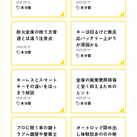
2025.05.16
2025.05.15
未分類
未分類
耐火金庫の捨て方普
キーは回るけど無反
通とは違う注意点
応バッテリー上がり
が原因かも
2025.05.15
2025.05.15
未分類
未分類
キーレスとスマート
金庫の廃棄費用相場
キーその違いをはっ
と安く抑えるための
きり解説
ヒント
2025.05.14
2025.05.14
未分類
未分類
プロに聞く車の鍵ト
オートロック閉め出
ラブル鍵屋や整備士
し体験談あの日の絶