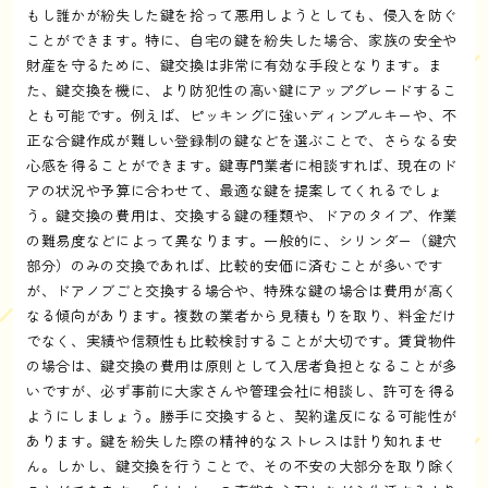
もし誰かが紛失した鍵を拾って悪用しようとしても、侵入を防ぐ
ことができます。特に、自宅の鍵を紛失した場合、家族の安全や
財産を守るために、鍵交換は非常に有効な手段となります。ま
た、鍵交換を機に、より防犯性の高い鍵にアップグレードするこ
とも可能です。例えば、ピッキングに強いディンプルキーや、不
正な合鍵作成が難しい登録制の鍵などを選ぶことで、さらなる安
心感を得ることができます。鍵専門業者に相談すれば、現在のド
アの状況や予算に合わせて、最適な鍵を提案してくれるでしょ
う。鍵交換の費用は、交換する鍵の種類や、ドアのタイプ、作業
の難易度などによって異なります。一般的に、シリンダー（鍵穴
部分）のみの交換であれば、比較的安価に済むことが多いです
が、ドアノブごと交換する場合や、特殊な鍵の場合は費用が高く
なる傾向があります。複数の業者から見積もりを取り、料金だけ
でなく、実績や信頼性も比較検討することが大切です。賃貸物件
の場合は、鍵交換の費用は原則として入居者負担となることが多
いですが、必ず事前に大家さんや管理会社に相談し、許可を得る
ようにしましょう。勝手に交換すると、契約違反になる可能性が
あります。鍵を紛失した際の精神的なストレスは計り知れませ
ん。しかし、鍵交換を行うことで、その不安の大部分を取り除く