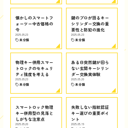
懐かしのスマートフ
鍵のプロが語るキー
ォーツー中古価格の
シリンダー交換の重
今
要性と防犯の進化
2025.05.23
2025.05.23
未分類
未分類
物理キー併用スマー
ある日突然鍵が回ら
トロックのセキュリ
ない玄関キーシリン
ティ強度を考える
ダー交換実体験
2025.05.23
2025.05.20
未分類
未分類
スマートロック物理
失敗しない指紋認証
キー併用型の見落と
キー選びの重要ポイ
しがちな注意点
ント
2025.05.20
2025.05.19