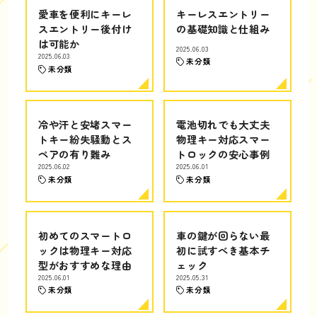
愛車を便利にキーレ
キーレスエントリー
スエントリー後付け
の基礎知識と仕組み
は可能か
2025.06.03
2025.06.03
未分類
未分類
冷や汗と安堵スマー
電池切れでも大丈夫
トキー紛失騒動とス
物理キー対応スマー
ペアの有り難み
トロックの安心事例
2025.06.02
2025.06.01
未分類
未分類
初めてのスマートロ
車の鍵が回らない最
ックは物理キー対応
初に試すべき基本チ
型がおすすめな理由
ェック
2025.06.01
2025.05.31
未分類
未分類