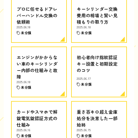
プロに任せるドアレ
キーシリンダー交換
バーハンドル交換の
費用の相場と賢い見
依頼術
積もりの取り方
2025.06.18
2025.06.18
未分類
未分類
エンジンがかからな
初心者向け指紋認証
い車のキーシリンダ
キー設置と初期設定
ー内部の仕組みと故
のコツ
障
2025.06.17
2025.06.18
未分類
未分類
カードやスマホで解
重さ百キロ超え金庫
錠電気錠認証方式の
処分を決意した一部
仕組み
始終
2025.06.16
2025.06.15
未分類
未分類