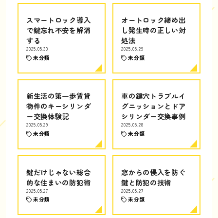
スマートロック導入
オートロック締め出
で鍵忘れ不安を解消
し発生時の正しい対
する
処法
2025.05.30
2025.05.29
未分類
未分類
新生活の第一歩賃貸
車の鍵穴トラブルイ
物件のキーシリンダ
グニッションとドア
ー交換体験記
シリンダー交換事例
2025.05.29
2025.05.28
未分類
未分類
鍵だけじゃない総合
窓からの侵入を防ぐ
的な住まいの防犯術
鍵と防犯の技術
2025.05.27
2025.05.27
未分類
未分類