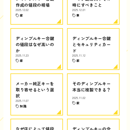
作成の値段の相場
時にすべきこと
2025.12.02
2025.12.01
家
車
ディンプルキー合鍵
ディンプルキー合鍵
の値段はなぜ高いの
とセキュリティカー
か
ド
2025.11.23
2025.11.12
家
家
メーカー純正キーを
そのディンプルキー
取り寄せるという選
本当に複製できる？
択
2025.11.02
2025.11.07
家
知識
なぜ店によって値段
ディンプルキーの合