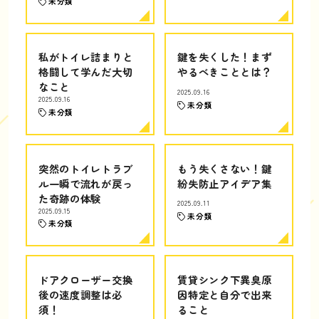
未分類
私がトイレ詰まりと
鍵を失くした！まず
格闘して学んだ大切
やるべきこととは？
なこと
2025.09.16
2025.09.16
未分類
未分類
突然のトイレトラブ
もう失くさない！鍵
ル一瞬で流れが戻っ
紛失防止アイデア集
た奇跡の体験
2025.09.11
2025.09.15
未分類
未分類
ドアクローザー交換
賃貸シンク下異臭原
後の速度調整は必
因特定と自分で出来
須！
ること