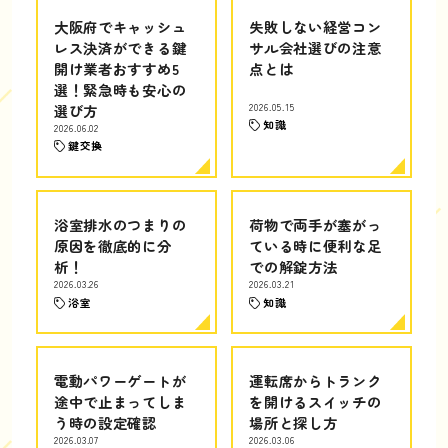
大阪府でキャッシュ
失敗しない経営コン
レス決済ができる鍵
サル会社選びの注意
開け業者おすすめ5
点とは
選！緊急時も安心の
選び方
2026.05.15
知識
2026.06.02
鍵交換
浴室排水のつまりの
荷物で両手が塞がっ
原因を徹底的に分
ている時に便利な足
析！
での解錠方法
2026.03.26
2026.03.21
浴室
知識
電動パワーゲートが
運転席からトランク
途中で止まってしま
を開けるスイッチの
う時の設定確認
場所と探し方
2026.03.07
2026.03.06