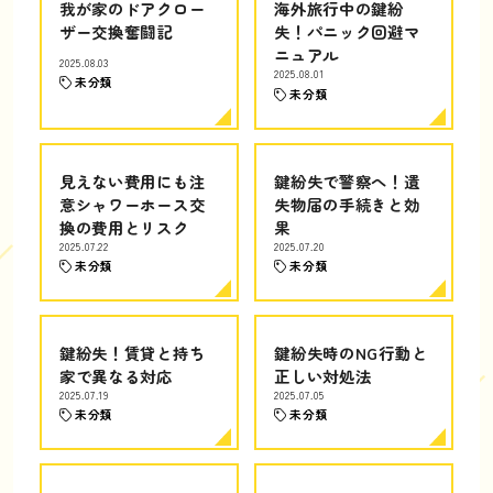
我が家のドアクロー
海外旅行中の鍵紛
ザー交換奮闘記
失！パニック回避マ
ニュアル
2025.08.03
2025.08.01
未分類
未分類
見えない費用にも注
鍵紛失で警察へ！遺
意シャワーホース交
失物届の手続きと効
換の費用とリスク
果
2025.07.22
2025.07.20
未分類
未分類
鍵紛失！賃貸と持ち
鍵紛失時のNG行動と
家で異なる対応
正しい対処法
2025.07.19
2025.07.05
未分類
未分類