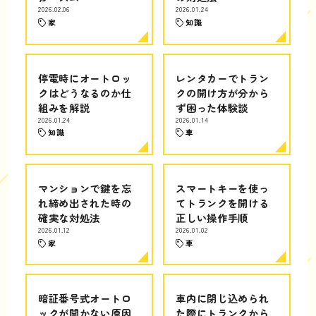
2026.02.06
2026.01.24
家
知識
停電時にオートロッ
レンタカーでトラン
クはどうなるのか仕
クの開け方が分から
組みを解説
ず困った体験談
2026.01.24
2026.01.14
知識
車
マンションで鍵を忘
スマートキーを使っ
れ締め出された時の
てトランクを開ける
確実な対処法
正しい操作手順
2026.01.12
2026.01.02
家
車
暗証番号式オートロ
車内に閉じ込められ
ックが開かない原因
た際にトランクから