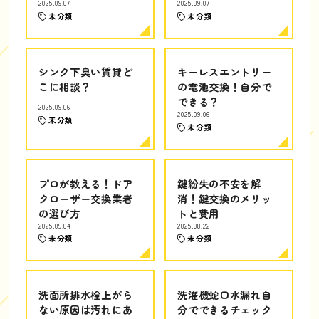
2025.09.07
2025.09.07
未分類
未分類
シンク下臭い賃貸ど
キーレスエントリー
こに相談？
の電池交換！自分で
できる？
2025.09.06
2025.09.06
未分類
未分類
プロが教える！ドア
鍵紛失の不安を解
クローザー交換業者
消！鍵交換のメリッ
の選び方
トと費用
2025.09.04
2025.08.22
未分類
未分類
洗面所排水栓上がら
洗濯機蛇口水漏れ自
ない原因は汚れにあ
分でできるチェック