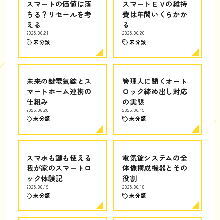
スマートの価値は落
スマートＥＶの維持
ちる？リセールを考
費は年間いくらかか
える
る
2025.06.21
2025.06.20
未分類
未分類
未来の鍵電気錠とス
管理人に聞くオート
マートホーム連携の
ロック締め出し対応
仕組み
の実態
2025.06.20
2025.06.19
未分類
未分類
スマホも鍵も使える
電気錠システムの全
我が家のスマートロ
体像構成機器とその
ック体験記
役割
2025.06.19
2025.06.18
未分類
未分類