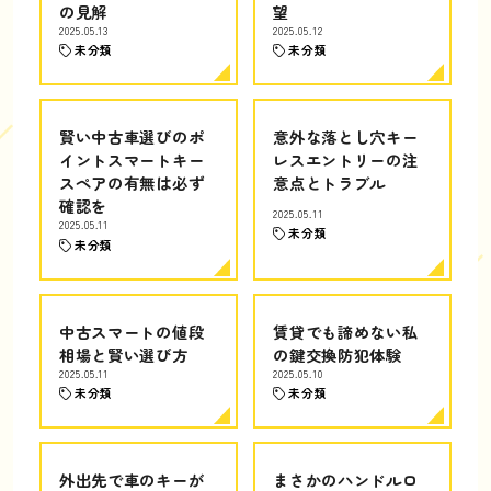
の見解
望
2025.05.13
2025.05.12
未分類
未分類
賢い中古車選びのポ
意外な落とし穴キー
イントスマートキー
レスエントリーの注
スペアの有無は必ず
意点とトラブル
確認を
2025.05.11
2025.05.11
未分類
未分類
中古スマートの値段
賃貸でも諦めない私
相場と賢い選び方
の鍵交換防犯体験
2025.05.11
2025.05.10
未分類
未分類
外出先で車のキーが
まさかのハンドルロ