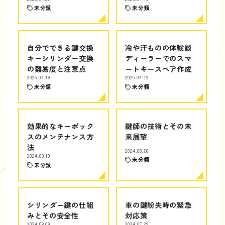
未分類
未分類
自分でできる鍵交換
冷や汗ものの体験談
キーシリンダー交換
ディーラーでのスマ
の難易度と注意点
ートキースペア作成
2025.04.19
2025.04.19
未分類
未分類
効果的なキーボック
鍵師の技術とその未
スのメンテナンス方
来展望
法
2024.08.26
2024.09.19
未分類
未分類
シリンダー鍵の仕組
車の鍵紛失時の緊急
みとその安全性
対応策
2024.08.09
2024.07.29