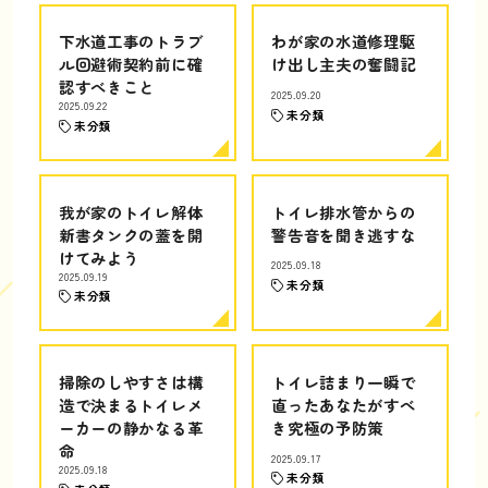
下水道工事のトラブ
わが家の水道修理駆
ル回避術契約前に確
け出し主夫の奮闘記
認すべきこと
2025.09.20
2025.09.22
未分類
未分類
我が家のトイレ解体
トイレ排水管からの
新書タンクの蓋を開
警告音を聞き逃すな
けてみよう
2025.09.18
2025.09.19
未分類
未分類
掃除のしやすさは構
トイレ詰まり一瞬で
造で決まるトイレメ
直ったあなたがすべ
ーカーの静かなる革
き究極の予防策
命
2025.09.17
2025.09.18
未分類