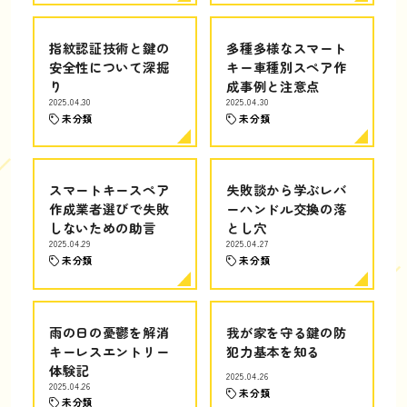
指紋認証技術と鍵の
多種多様なスマート
安全性について深掘
キー車種別スペア作
り
成事例と注意点
2025.04.30
2025.04.30
未分類
未分類
スマートキースペア
失敗談から学ぶレバ
作成業者選びで失敗
ーハンドル交換の落
しないための助言
とし穴
2025.04.29
2025.04.27
未分類
未分類
雨の日の憂鬱を解消
我が家を守る鍵の防
キーレスエントリー
犯力基本を知る
体験記
2025.04.26
2025.04.26
未分類
未分類