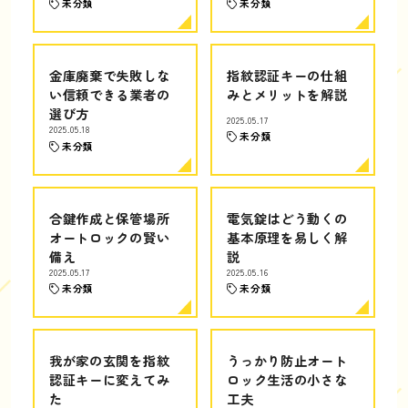
未分類
未分類
金庫廃棄で失敗しな
指紋認証キーの仕組
い信頼できる業者の
みとメリットを解説
選び方
2025.05.17
2025.05.18
未分類
未分類
合鍵作成と保管場所
電気錠はどう動くの
オートロックの賢い
基本原理を易しく解
備え
説
2025.05.17
2025.05.16
未分類
未分類
我が家の玄関を指紋
うっかり防止オート
認証キーに変えてみ
ロック生活の小さな
た
工夫