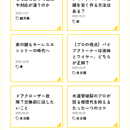
や対応が違うのか
鍵を安く作る方法は
ある？
2025.11.01
2025.10.31
鍵交換
家
家の鍵もキーレスエ
【プロの視点】パイ
ントリーの時代へ
プクリーナーは液体
とワイヤー、どちら
2025.10.28
が正解？
車
2025.09.25
未分類
ドアクローザー故
水道管破裂のプロが
障？交換前に試した
語る修理代を抑える
いこと
たった一つのコツ
2025.09.23
2025.09.22
未分類
未分類