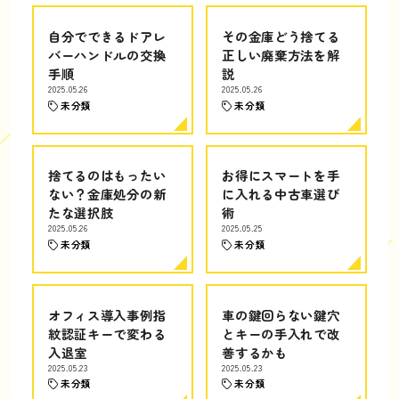
自分でできるドアレ
その金庫どう捨てる
バーハンドルの交換
正しい廃棄方法を解
手順
説
2025.05.26
2025.05.26
未分類
未分類
捨てるのはもったい
お得にスマートを手
ない？金庫処分の新
に入れる中古車選び
たな選択肢
術
2025.05.26
2025.05.25
未分類
未分類
オフィス導入事例指
車の鍵回らない鍵穴
紋認証キーで変わる
とキーの手入れで改
入退室
善するかも
2025.05.23
2025.05.23
未分類
未分類