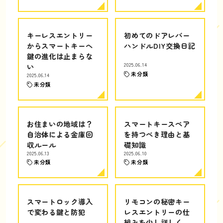
キーレスエントリー
初めてのドアレバー
からスマートキーへ
ハンドルDIY交換日記
鍵の進化は止まらな
い
2025.06.14
未分類
2025.06.14
未分類
お住まいの地域は？
スマートキースペア
自治体による金庫回
を持つべき理由と基
収ルール
礎知識
2025.06.13
2025.06.10
未分類
未分類
スマートロック導入
リモコンの秘密キー
で変わる鍵と防犯
レスエントリーの仕
組みを少し詳しく