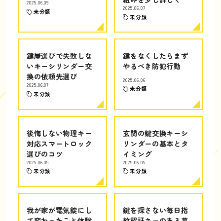
2025.06.09
2025.06.07
未分類
未分類
鍵屋選びで失敗しな
鍵をなくしたらまず
いキーシリンダー交
やるべき防犯行動
換の依頼先選び
2025.06.06
2025.06.07
未分類
未分類
後悔しない物理キー
玄関の鍵交換キーシ
対応スマートロック
リンダーの基本とタ
選びのコツ
イミング
2025.06.05
2025.06.05
未分類
未分類
我が家が電気錠にし
鍵を探さない毎日指
て変わったこと体験
紋認証キーのある暮