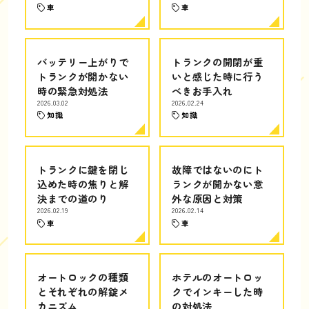
車
車
バッテリー上がりで
トランクの開閉が重
トランクが開かない
いと感じた時に行う
時の緊急対処法
べきお手入れ
2026.03.02
2026.02.24
知識
知識
トランクに鍵を閉じ
故障ではないのにト
込めた時の焦りと解
ランクが開かない意
決までの道のり
外な原因と対策
2026.02.19
2026.02.14
車
車
オートロックの種類
ホテルのオートロッ
とそれぞれの解錠メ
クでインキーした時
カニズム
の対処法