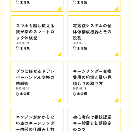
未分類
未分類
スマホも鍵も使える
電気錠システムの全
我が家のスマートロ
体像構成機器とその
ック体験記
役割
2025.06.19
2025.06.18
未分類
未分類
プロに任せるドアレ
キーシリンダー交換
バーハンドル交換の
費用の相場と賢い見
依頼術
積もりの取り方
2025.06.18
2025.06.18
未分類
未分類
エンジンがかからな
初心者向け指紋認証
い車のキーシリンダ
キー設置と初期設定
ー内部の仕組みと故
のコツ