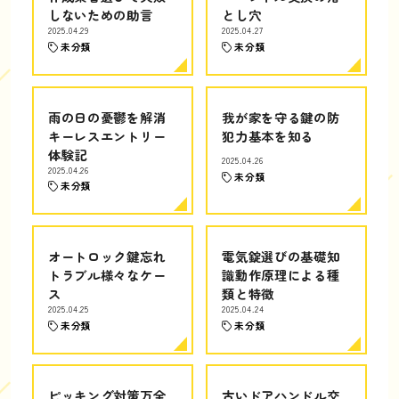
しないための助言
とし穴
2025.04.29
2025.04.27
未分類
未分類
雨の日の憂鬱を解消
我が家を守る鍵の防
キーレスエントリー
犯力基本を知る
体験記
2025.04.26
2025.04.26
未分類
未分類
オートロック鍵忘れ
電気錠選びの基礎知
トラブル様々なケー
識動作原理による種
ス
類と特徴
2025.04.25
2025.04.24
未分類
未分類
ピッキング対策万全
古いドアハンドル交