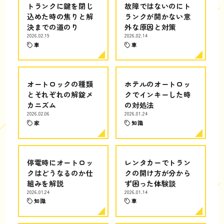
トランクに鍵を閉じ
故障ではないのにト
込めた時の焦りと解
ランクが開かない意
決までの道のり
外な原因と対策
2026.02.19
2026.02.14
車
車
オートロックの種類
ホテルのオートロッ
とそれぞれの解錠メ
クでインキーした時
カニズム
の対処法
2026.02.06
2026.01.24
家
知識
停電時にオートロッ
レンタカーでトラン
クはどうなるのか仕
クの開け方が分から
組みを解説
ず困った体験談
2026.01.24
2026.01.14
知識
車