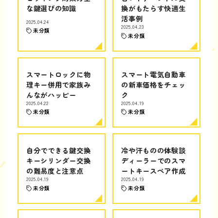
な鍵選びの知識
換がもたらす快適生
活事例
2025.04.24
2025.04.23
未分類
未分類
スマートロックに物
スマート電気自動車
理キー併用で家族み
の新車価格をチェッ
んながハッピー
ク
2025.04.22
2025.04.19
未分類
未分類
自分でできる鍵交換
冷や汗ものの体験談
キーシリンダー交換
ディーラーでのスマ
の難易度と注意点
ートキースペア作成
2025.04.19
2025.04.19
未分類
未分類