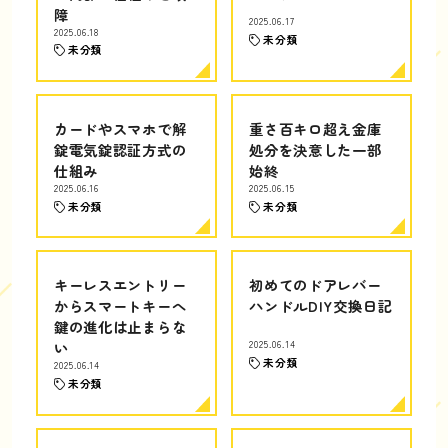
障
2025.06.17
2025.06.18
未分類
未分類
カードやスマホで解
重さ百キロ超え金庫
錠電気錠認証方式の
処分を決意した一部
仕組み
始終
2025.06.16
2025.06.15
未分類
未分類
キーレスエントリー
初めてのドアレバー
からスマートキーへ
ハンドルDIY交換日記
鍵の進化は止まらな
い
2025.06.14
未分類
2025.06.14
未分類