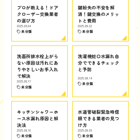
プロが教える！ドア
鍵紛失の不安を解
クローザー交換業者
消！鍵交換のメリッ
の選び方
トと費用
2025.09.04
2025.08.22
未分類
未分類
洗面所排水栓上がら
洗濯機蛇口水漏れ自
ない原因は汚れにあ
分でできるチェック
りやさしいお手入れ
と予防
で解決
2025.08.14
2025.08.17
未分類
未分類
キッチンシャワーホ
水道管破裂緊急時信
ース水漏れ原因と解
頼できる業者の見つ
決法
け方
2025.08.10
2025.08.09
未分類
未分類