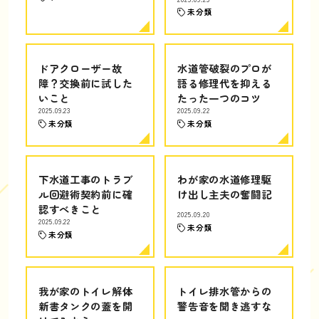
未分類
ドアクローザー故
水道管破裂のプロが
障？交換前に試した
語る修理代を抑える
いこと
たった一つのコツ
2025.09.23
2025.09.22
未分類
未分類
下水道工事のトラブ
わが家の水道修理駆
ル回避術契約前に確
け出し主夫の奮闘記
認すべきこと
2025.09.20
2025.09.22
未分類
未分類
我が家のトイレ解体
トイレ排水管からの
新書タンクの蓋を開
警告音を聞き逃すな