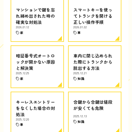
マンションで鍵を忘
スマートキーを使っ
れ締め出された時の
てトランクを開ける
確実な対処法
正しい操作手順
2026.01.12
2026.01.02
家
車
暗証番号式オートロ
車内に閉じ込められ
ックが開かない原因
た際にトランクから
と解決策
脱出する方法
2025.12.25
2025.12.21
家
知識
キーレスエントリー
合鍵から合鍵は値段
をなくした場合の対
が安くても危険
処法
2025.12.13
2025.12.20
知識
車