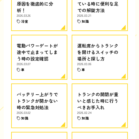
原因を徹底的に分
ている時に便利な足
析！
での解錠方法
2026.03.26
2026.03.21
浴室
知識
電動パワーゲートが
運転席からトランク
途中で止まってしま
を開けるスイッチの
う時の設定確認
場所と探し方
2026.03.07
2026.03.06
車
車
バッテリー上がりで
トランクの開閉が重
トランクが開かない
いと感じた時に行う
時の緊急対処法
べきお手入れ
2026.03.02
2026.02.24
知識
知識