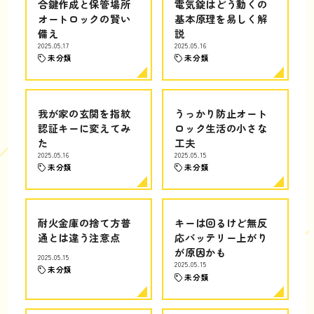
合鍵作成と保管場所
電気錠はどう動くの
オートロックの賢い
基本原理を易しく解
備え
説
2025.05.17
2025.05.16
未分類
未分類
我が家の玄関を指紋
うっかり防止オート
認証キーに変えてみ
ロック生活の小さな
た
工夫
2025.05.16
2025.05.15
未分類
未分類
耐火金庫の捨て方普
キーは回るけど無反
通とは違う注意点
応バッテリー上がり
が原因かも
2025.05.15
2025.05.15
未分類
未分類