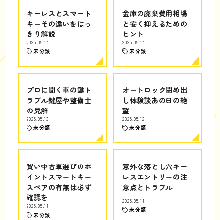
キーレスとスマート
金庫の廃棄費用相場
キーその違いをはっ
と安く抑えるための
きり解説
ヒント
2025.05.14
2025.05.14
未分類
未分類
プロに聞く車の鍵ト
オートロック閉め出
ラブル鍵屋や整備士
し体験談あの日の絶
の見解
望
2025.05.13
2025.05.12
未分類
未分類
賢い中古車選びのポ
意外な落とし穴キー
イントスマートキー
レスエントリーの注
スペアの有無は必ず
意点とトラブル
確認を
2025.05.11
2025.05.11
未分類
未分類