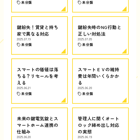
未分類
未分類
鍵紛失！賃貸と持ち
鍵紛失時のNG行動と
家で異なる対応
正しい対処法
2025.07.19
2025.07.05
未分類
未分類
スマートの価値は落
スマートＥＶの維持
ちる？リセールを考
費は年間いくらかか
える
る
2025.06.21
2025.06.20
未分類
未分類
未来の鍵電気錠とス
管理人に聞くオート
マートホーム連携の
ロック締め出し対応
仕組み
の実態
2025.06.20
2025.06.19