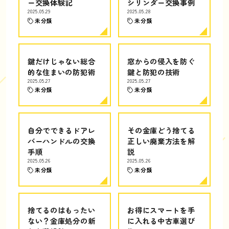
ー交換体験記
シリンダー交換事例
2025.05.29
2025.05.28
未分類
未分類
鍵だけじゃない総合
窓からの侵入を防ぐ
的な住まいの防犯術
鍵と防犯の技術
2025.05.27
2025.05.27
未分類
未分類
自分でできるドアレ
その金庫どう捨てる
バーハンドルの交換
正しい廃棄方法を解
手順
説
2025.05.26
2025.05.26
未分類
未分類
捨てるのはもったい
お得にスマートを手
ない？金庫処分の新
に入れる中古車選び