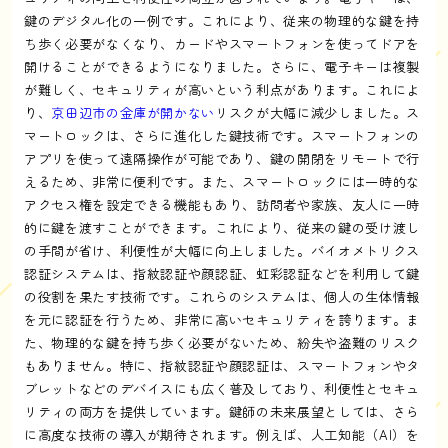
鍵のデジタル化の一例です。これにより、従来の物理的な鍵を持
ち歩く必要がなくなり、カードやスマートフォンを使ってドアを
開けることができるようになりました。さらに、電子キーは複製
が難しく、セキュリティが高いという利点があります。これによ
り、
京田辺市の金庫が開かない
リスクが大幅に減少しました。ス
マートロックは、さらに進化した鍵技術です。スマートフォンの
アプリを使って遠隔操作が可能であり、鍵の開閉をリモートで行
えるため、非常に便利です。また、スマートロックには一時的な
アクセス権を設定できる機能もあり、訪問者や家族、友人に一時
的に鍵を渡すことができます。これにより、従来の鍵の受け渡し
の手間が省け、利便性が大幅に向上しました。バイオメトリクス
認証システムは、指紋認証や顔認証、虹彩認証などを利用して鍵
の役割を果たす技術です。これらのシステムは、個人の生体情報
を元に認証を行うため、非常に高いセキュリティを誇ります。ま
た、物理的な鍵を持ち歩く必要がないため、紛失や盗難のリスク
もありません。特に、指紋認証や顔認証は、スマートフォンやタ
ブレットなどのデバイスにも広く普及しており、利便性とセキュ
リティの両方を提供しています。鍵師の未来展望としては、さら
に高度な技術の導入が期待されます。例えば、人工知能（AI）を