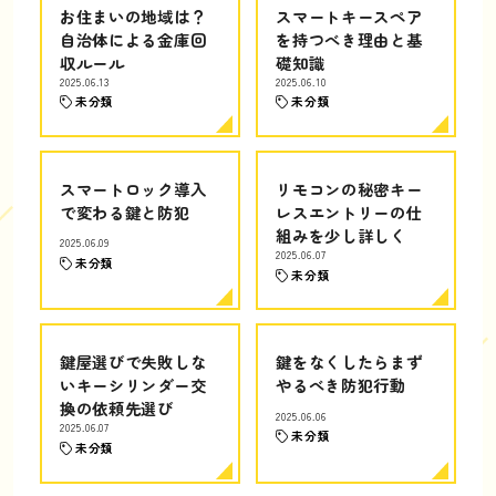
お住まいの地域は？
スマートキースペア
自治体による金庫回
を持つべき理由と基
収ルール
礎知識
2025.06.13
2025.06.10
未分類
未分類
スマートロック導入
リモコンの秘密キー
で変わる鍵と防犯
レスエントリーの仕
組みを少し詳しく
2025.06.09
2025.06.07
未分類
未分類
鍵屋選びで失敗しな
鍵をなくしたらまず
いキーシリンダー交
やるべき防犯行動
換の依頼先選び
2025.06.06
2025.06.07
未分類
未分類