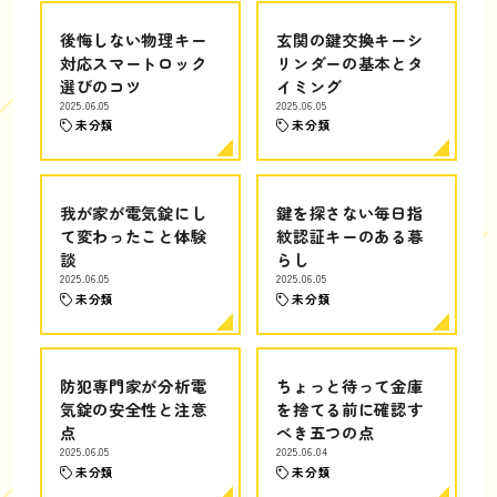
後悔しない物理キー
玄関の鍵交換キーシ
対応スマートロック
リンダーの基本とタ
選びのコツ
イミング
2025.06.05
2025.06.05
未分類
未分類
我が家が電気錠にし
鍵を探さない毎日指
て変わったこと体験
紋認証キーのある暮
談
らし
2025.06.05
2025.06.05
未分類
未分類
防犯専門家が分析電
ちょっと待って金庫
気錠の安全性と注意
を捨てる前に確認す
点
べき五つの点
2025.06.05
2025.06.04
未分類
未分類