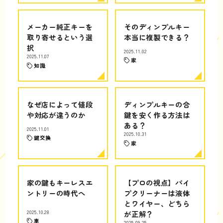
メーカー純正キーを
そのディンプルキー
取り寄せるという選
本当に複製できる？
択
2025.11.02
2025.11.07
家
知識
なぜ店によって値段
ディンプルキーの合
や対応が違うのか
鍵を安く作る方法は
ある？
2025.11.01
2025.10.31
鍵交換
家
家の鍵もキーレスエ
【プロの視点】パイ
ントリーの時代へ
プクリーナーは液体
とワイヤー、どちら
2025.10.28
が正解？
車
2025.09.25