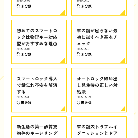
2025.06.02
2025.06.01
未分類
未分類
初めてのスマートロ
車の鍵が回らない最
ックは物理キー対応
初に試すべき基本チ
型がおすすめな理由
ェック
2025.06.01
2025.05.31
未分類
未分類
スマートロック導入
オートロック締め出
で鍵忘れ不安を解消
し発生時の正しい対
する
処法
2025.05.30
2025.05.29
未分類
未分類
新生活の第一歩賃貸
車の鍵穴トラブルイ
物件のキーシリンダ
グニッションとドア