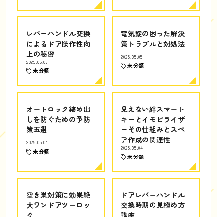
レバーハンドル交換
電気錠の困った解決
によるドア操作性向
策トラブルと対処法
上の秘密
2025.05.05
2025.05.06
未分類
未分類
オートロック締め出
見えない絆スマート
しを防ぐための予防
キーとイモビライザ
策五選
ーその仕組みとスペ
ア作成の関連性
2025.05.04
2025.05.04
未分類
未分類
空き巣対策に効果絶
ドアレバーハンドル
大ワンドアツーロッ
交換時期の見極め方
ク
講座