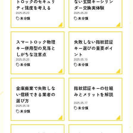
トロックのセキュリ
ない玄関キーシリン
ティ強度を考える
ダー交換実体験
2025.05.23
2025.05.20
未分類
未分類
スマートロック物理
失敗しない指紋認証
キー併用型の見落と
キー選びの重要ポイ
しがちな注意点
ント
2025.05.20
2025.05.19
未分類
未分類
金庫廃棄で失敗しな
指紋認証キーの仕組
い信頼できる業者の
みとメリットを解説
選び方
2025.05.17
2025.05.18
未分類
未分類