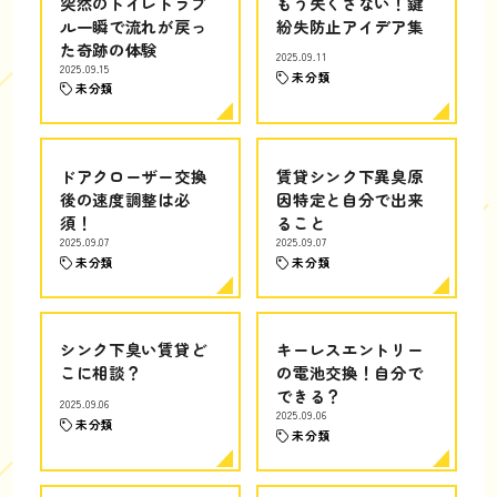
突然のトイレトラブ
もう失くさない！鍵
ル一瞬で流れが戻っ
紛失防止アイデア集
た奇跡の体験
2025.09.11
2025.09.15
未分類
未分類
ドアクローザー交換
賃貸シンク下異臭原
後の速度調整は必
因特定と自分で出来
須！
ること
2025.09.07
2025.09.07
未分類
未分類
シンク下臭い賃貸ど
キーレスエントリー
こに相談？
の電池交換！自分で
できる？
2025.09.06
2025.09.06
未分類
未分類