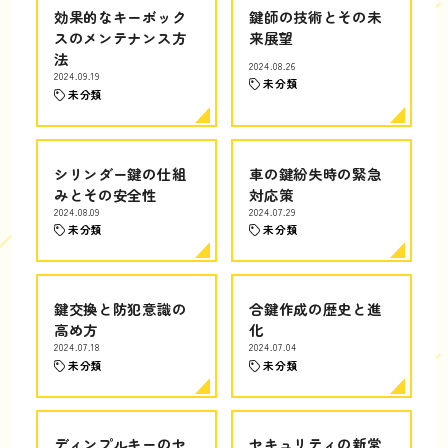
効果的なキーボック
鍵師の技術とその未
スのメンテナンス方
来展望
法
2024.08.26
2024.09.19
未分類
未分類
シリンダー鍵の仕組
車の鍵紛失時の緊急
みとその安全性
対応策
2024.08.09
2024.07.29
未分類
未分類
鍵交換と防犯意識の
合鍵作成の歴史と進
高め方
化
2024.07.18
2024.07.04
未分類
未分類
ディンプルキーのセ
セキュリティの新常