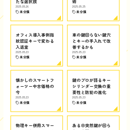
たな選択肢
術
2025.05.26
2025.05.25
未分類
未分類
オフィス導入事例指
車の鍵回らない鍵穴
紋認証キーで変わる
とキーの手入れで改
入退室
善するかも
2025.05.23
2025.05.23
未分類
未分類
懐かしのスマートフ
鍵のプロが語るキー
ォーツー中古価格の
シリンダー交換の重
今
要性と防犯の進化
2025.05.23
2025.05.23
未分類
未分類
物理キー併用スマー
ある日突然鍵が回ら