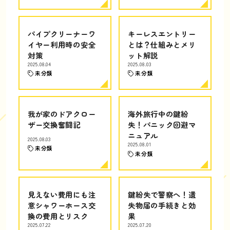
パイプクリーナーワ
キーレスエントリー
イヤー利用時の安全
とは？仕組みとメリ
対策
ット解説
2025.08.04
2025.08.03
未分類
未分類
我が家のドアクロー
海外旅行中の鍵紛
ザー交換奮闘記
失！パニック回避マ
ニュアル
2025.08.03
2025.08.01
未分類
未分類
見えない費用にも注
鍵紛失で警察へ！遺
意シャワーホース交
失物届の手続きと効
換の費用とリスク
果
2025.07.22
2025.07.20