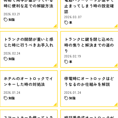
時に便利な足での解錠方法
止まってしまう時の設定確
認
2026.03.21
2026.03.07
知識
車
トランクの開閉が重いと感
トランクに鍵を閉じ込めた
じた時に行うべきお手入れ
時の焦りと解決までの道の
り
2026.02.24
2026.02.19
知識
車
ホテルのオートロックでイ
停電時にオートロックはど
ンキーした時の対処法
うなるのか仕組みを解説
2026.01.24
2026.01.24
知識
知識
スマートキーを使ってトラ
暗証番号式オートロックが