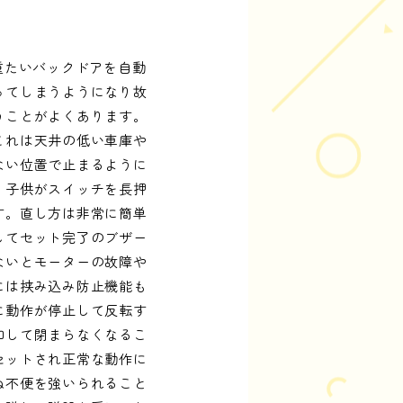
重たいバックドアを自動
ってしまうようになり故
うことがよくあります。
これは天井の低い車庫や
ない位置で止まるように
り子供がスイッチを長押
す。直し方は非常に簡単
してセット完了のブザー
ないとモーターの故障や
には挟み込み防止機能も
に動作が停止して反転す
知して閉まらなくなるこ
セットされ正常な動作に
ぬ不便を強いられること