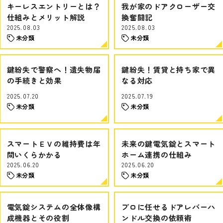
キーレスエントリーとは？
我が家のドアクローザー交
仕組みとメリット解説
換奮闘記
2025.08.03
2025.08.03
未分類
未分類
鍵紛失で警察へ！遺失物届
鍵紛失！賃貸と持ち家で異
の手続きと効果
なる対応
2025.07.20
2025.07.19
未分類
未分類
スマートＥＶの維持費は年
未来の鍵電気錠とスマート
間いくらかかる
ホーム連携の仕組み
2025.06.20
2025.06.20
未分類
未分類
電気錠システムの全体像構
プロに任せるドアレバーハ
成機器とその役割
ンドル交換の依頼術