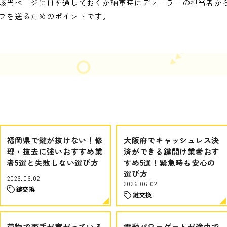
該当ページに目を通しておくか納車時にディーラーの担当者か
フを送るためのポイントです。
福岡県で鍵が抜けない！修
大阪府でキャッシュレス決
理・抜去に強いおすすめ業
済ができる鍵開け業者おす
者5選と失敗しない選び方
すめ5選！緊急時も安心の
選び方
2026.06.02
2026.06.02
鍵交換
鍵交換
荷物で両手が塞がっている
電動パワーゲートが途中で