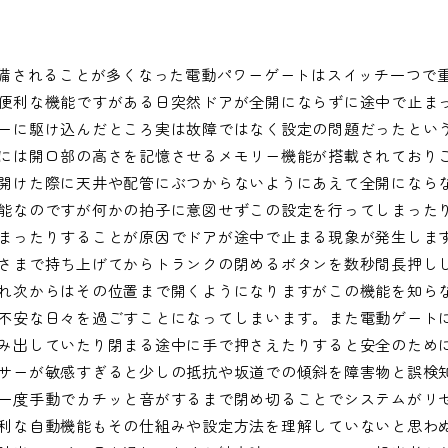
装備されることが多くなった電動パワーゲートはスイッチ一つで
便利な機能ですがある日突然ドアが全開にならずに途中で止ま
ーに駆け込んだところ実は故障ではなく設定の問題だったとい
には開口部の高さを記憶させるメモリー機能が搭載されており
開けた際に天井や配管にぶつからないようにあえて全開になら
能なのですが何かの拍子に意図せずこの設定を行ってしまった
まったりすることが原因でドアが途中で止まる現象が発生しま
さまで持ち上げてからトランクの閉めるボタンを数秒間長押し
れ次からはその位置まで開くようになりますがこの機能を知ら
不安な日々を過ごすことになってしまいます。また電動ゲート
み出していたり閉まる途中に手で押さえたりすると安全のため
サーが敏感すぎると少しの抵抗や坂道での傾斜を障害物と誤検
一度手動でカチッと音がするまで閉め切ることでシステムがリ
利な自動機能もその仕組みや設定方法を理解していないと思わ