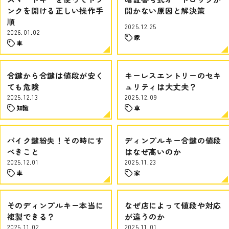
ンクを開ける正しい操作手
開かない原因と解決策
順
2025.12.25
2026.01.02
家
車
合鍵から合鍵は値段が安く
キーレスエントリーのセキ
ても危険
ュリティは大丈夫？
2025.12.13
2025.12.09
知識
車
バイク鍵紛失！その時にす
ディンプルキー合鍵の値段
べきこと
はなぜ高いのか
2025.12.01
2025.11.23
車
家
そのディンプルキー本当に
なぜ店によって値段や対応
複製できる？
が違うのか
2025.11.02
2025.11.01