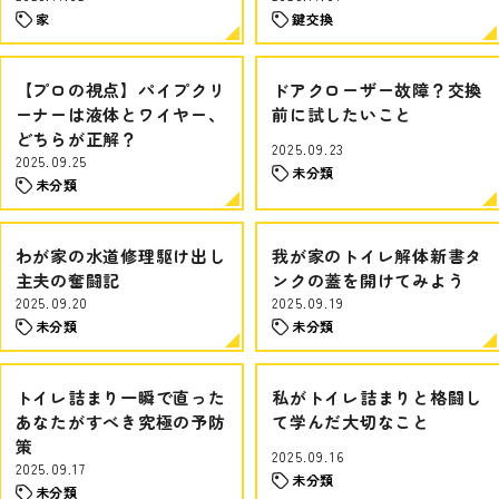
家
鍵交換
【プロの視点】パイプクリ
ドアクローザー故障？交換
ーナーは液体とワイヤー、
前に試したいこと
どちらが正解？
2025.09.23
2025.09.25
未分類
未分類
わが家の水道修理駆け出し
我が家のトイレ解体新書タ
主夫の奮闘記
ンクの蓋を開けてみよう
2025.09.20
2025.09.19
未分類
未分類
トイレ詰まり一瞬で直った
私がトイレ詰まりと格闘し
あなたがすべき究極の予防
て学んだ大切なこと
策
2025.09.16
2025.09.17
未分類
未分類