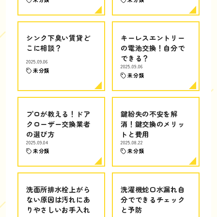
シンク下臭い賃貸ど
キーレスエントリー
こに相談？
の電池交換！自分で
できる？
2025.09.06
2025.09.06
未分類
未分類
プロが教える！ドア
鍵紛失の不安を解
クローザー交換業者
消！鍵交換のメリッ
の選び方
トと費用
2025.09.04
2025.08.22
未分類
未分類
洗面所排水栓上がら
洗濯機蛇口水漏れ自
ない原因は汚れにあ
分でできるチェック
りやさしいお手入れ
と予防