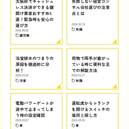
大阪府でキャッシュ
失敗しない経営コン
レス決済ができる鍵
サル会社選びの注意
開け業者おすすめ5
点とは
選！緊急時も安心の
選び方
2026.05.15
知識
2026.06.02
鍵交換
浴室排水のつまりの
荷物で両手が塞がっ
原因を徹底的に分
ている時に便利な足
析！
での解錠方法
2026.03.26
2026.03.21
浴室
知識
電動パワーゲートが
運転席からトランク
途中で止まってしま
を開けるスイッチの
う時の設定確認
場所と探し方
2026.03.07
2026.03.06
車
車