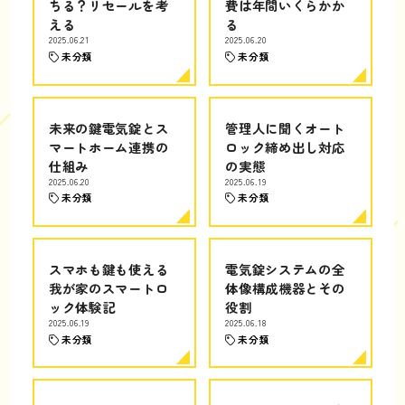
ちる？リセールを考
費は年間いくらかか
える
る
2025.06.21
2025.06.20
未分類
未分類
未来の鍵電気錠とス
管理人に聞くオート
マートホーム連携の
ロック締め出し対応
仕組み
の実態
2025.06.20
2025.06.19
未分類
未分類
スマホも鍵も使える
電気錠システムの全
我が家のスマートロ
体像構成機器とその
ック体験記
役割
2025.06.19
2025.06.18
未分類
未分類