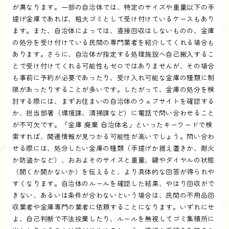
が異なります。一部の自治体では、特定のサイズや重量以下の手
提げ金庫であれば、粗大ゴミとして受け付けているケースもあり
ます。また、自治体によっては、直接回収はしないものの、金庫
の処分を受け付けている民間の専門業者を紹介してくれる場合も
あります。さらに、自治体が指定する処理施設へ自己搬入するこ
とで受け付けてくれる可能性もゼロではありませんが、その場合
も事前に予約が必要であったり、受け入れ可能な金庫の種類に制
限があったりすることが多いです。したがって、金庫の処分を検
討する際には、まずお住まいの自治体のウェブサイトを確認する
か、担当部署（環境課、清掃課など）に電話で問い合わせること
が不可欠です。「金庫 廃棄 自治体名」といったキーワードで検
索すれば、関連情報が見つかる可能性が高いでしょう。問い合わ
せる際には、処分したい金庫の種類（手提げか据え置きか、耐火
か防盗かなど）、おおよそのサイズと重量、鍵やダイヤルの状態
（開くか開かないか）を伝えると、より具体的な回答が得られや
すくなります。自治体のルールを確認した結果、やはり回収がで
きない、あるいは条件が合わないという場合は、民間の不用品回
収業者や金庫専門の業者に依頼することになります。いずれにせ
よ、自己判断で不法投棄したり、ルールを無視してゴミ集積所に