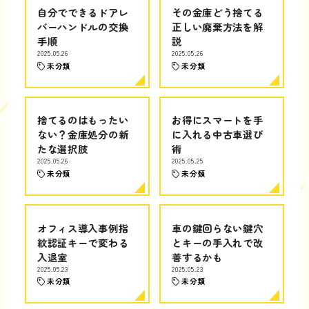
自分でできるドアレ
その金庫どう捨てる
バーハンドルの交換
正しい廃棄方法を解
手順
説
2025.05.26
2025.05.26
未分類
未分類
捨てるのはもったい
お得にスマートを手
ない？金庫処分の新
に入れる中古車選び
たな選択肢
術
2025.05.26
2025.05.25
未分類
未分類
オフィス導入事例指
車の鍵回らない鍵穴
紋認証キーで変わる
とキーの手入れで改
入退室
善するかも
2025.05.23
2025.05.23
未分類
未分類