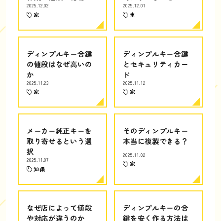
2025.12.02
2025.12.01
家
車
ディンプルキー合鍵
ディンプルキー合鍵
の値段はなぜ高いの
とセキュリティカー
か
ド
2025.11.23
2025.11.12
家
家
メーカー純正キーを
そのディンプルキー
取り寄せるという選
本当に複製できる？
択
2025.11.02
2025.11.07
家
知識
なぜ店によって値段
ディンプルキーの合
や対応が違うのか
鍵を安く作る方法は