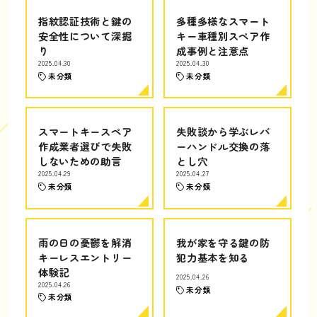
指紋認証技術と鍵の
多種多様なスマート
安全性について深掘
キー車種別スペア作
り
成事例と注意点
2025.04.30
2025.04.30
未分類
未分類
スマートキースペア
失敗談から学ぶレバ
作成業者選びで失敗
ーハンドル交換の落
しないための助言
とし穴
2025.04.29
2025.04.27
未分類
未分類
雨の日の憂鬱を解消
我が家を守る鍵の防
キーレスエントリー
犯力基本を知る
体験記
2025.04.26
2025.04.26
未分類
未分類