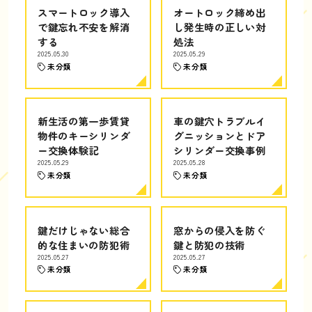
スマートロック導入
オートロック締め出
で鍵忘れ不安を解消
し発生時の正しい対
する
処法
2025.05.30
2025.05.29
未分類
未分類
新生活の第一歩賃貸
車の鍵穴トラブルイ
物件のキーシリンダ
グニッションとドア
ー交換体験記
シリンダー交換事例
2025.05.29
2025.05.28
未分類
未分類
鍵だけじゃない総合
窓からの侵入を防ぐ
的な住まいの防犯術
鍵と防犯の技術
2025.05.27
2025.05.27
未分類
未分類