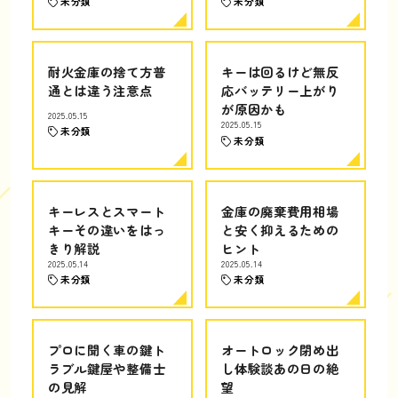
未分類
未分類
耐火金庫の捨て方普
キーは回るけど無反
通とは違う注意点
応バッテリー上がり
が原因かも
2025.05.15
2025.05.15
未分類
未分類
キーレスとスマート
金庫の廃棄費用相場
キーその違いをはっ
と安く抑えるための
きり解説
ヒント
2025.05.14
2025.05.14
未分類
未分類
プロに聞く車の鍵ト
オートロック閉め出
ラブル鍵屋や整備士
し体験談あの日の絶
の見解
望