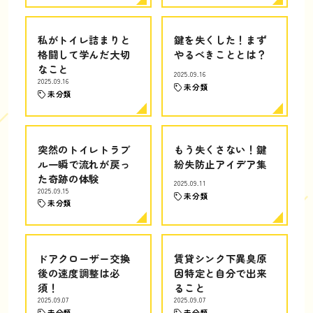
私がトイレ詰まりと
鍵を失くした！まず
格闘して学んだ大切
やるべきこととは？
なこと
2025.09.16
2025.09.16
未分類
未分類
突然のトイレトラブ
もう失くさない！鍵
ル一瞬で流れが戻っ
紛失防止アイデア集
た奇跡の体験
2025.09.11
2025.09.15
未分類
未分類
ドアクローザー交換
賃貸シンク下異臭原
後の速度調整は必
因特定と自分で出来
須！
ること
2025.09.07
2025.09.07
未分類
未分類