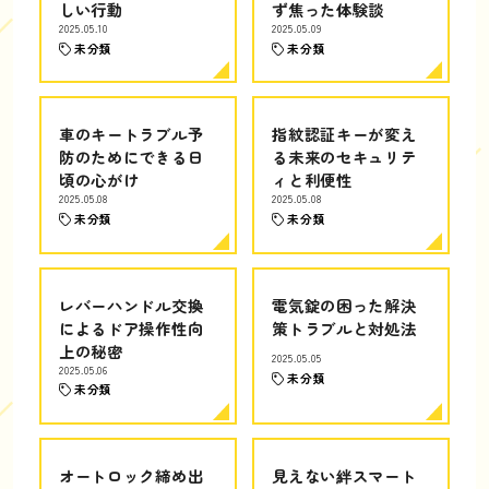
しい行動
ず焦った体験談
2025.05.10
2025.05.09
未分類
未分類
車のキートラブル予
指紋認証キーが変え
防のためにできる日
る未来のセキュリテ
頃の心がけ
ィと利便性
2025.05.08
2025.05.08
未分類
未分類
レバーハンドル交換
電気錠の困った解決
によるドア操作性向
策トラブルと対処法
上の秘密
2025.05.05
2025.05.06
未分類
未分類
オートロック締め出
見えない絆スマート