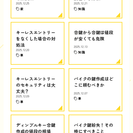
2025.12.25
2025.12.21
家
知識
キーレスエントリー
合鍵から合鍵は値段
をなくした場合の対
が安くても危険
処法
2025.12.13
2025.12.20
知識
車
キーレスエントリー
バイクの鍵作成はど
のセキュリティは大
こに頼むべきか
丈夫？
2025.12.07
2025.12.09
車
車
ディンプルキー合鍵
バイク鍵紛失！その
作成の値段の相場
時にすべきこと