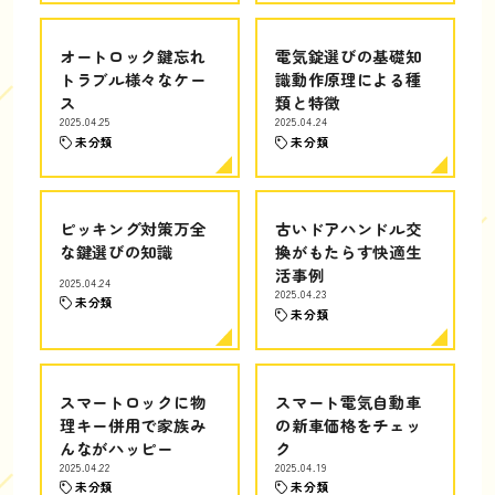
オートロック鍵忘れ
電気錠選びの基礎知
トラブル様々なケー
識動作原理による種
ス
類と特徴
2025.04.25
2025.04.24
未分類
未分類
ピッキング対策万全
古いドアハンドル交
な鍵選びの知識
換がもたらす快適生
活事例
2025.04.24
2025.04.23
未分類
未分類
スマートロックに物
スマート電気自動車
理キー併用で家族み
の新車価格をチェッ
んながハッピー
ク
2025.04.22
2025.04.19
未分類
未分類