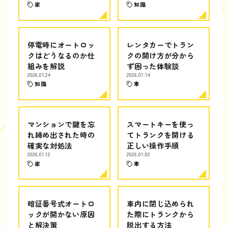
家
知識
停電時にオートロッ
レンタカーでトラン
クはどうなるのか仕
クの開け方が分から
組みを解説
ず困った体験談
2026.01.24
2026.01.14
知識
車
マンションで鍵を忘
スマートキーを使っ
れ締め出された時の
てトランクを開ける
確実な対処法
正しい操作手順
2026.01.12
2026.01.02
家
車
暗証番号式オートロ
車内に閉じ込められ
ックが開かない原因
た際にトランクから
と解決策
脱出する方法