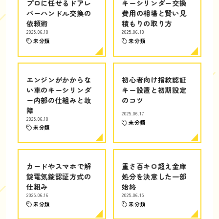
プロに任せるドアレ
キーシリンダー交換
バーハンドル交換の
費用の相場と賢い見
依頼術
積もりの取り方
2025.06.18
2025.06.18
未分類
未分類
エンジンがかからな
初心者向け指紋認証
い車のキーシリンダ
キー設置と初期設定
ー内部の仕組みと故
のコツ
障
2025.06.17
2025.06.18
未分類
未分類
カードやスマホで解
重さ百キロ超え金庫
錠電気錠認証方式の
処分を決意した一部
仕組み
始終
2025.06.16
2025.06.15
未分類
未分類