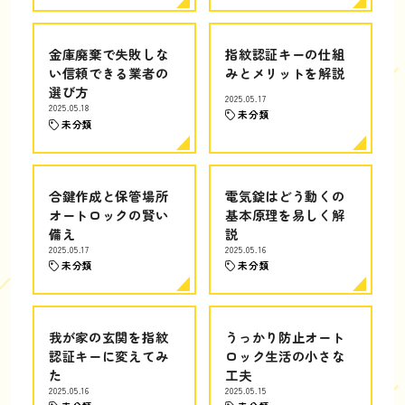
金庫廃棄で失敗しな
指紋認証キーの仕組
い信頼できる業者の
みとメリットを解説
選び方
2025.05.17
2025.05.18
未分類
未分類
合鍵作成と保管場所
電気錠はどう動くの
オートロックの賢い
基本原理を易しく解
備え
説
2025.05.17
2025.05.16
未分類
未分類
我が家の玄関を指紋
うっかり防止オート
認証キーに変えてみ
ロック生活の小さな
た
工夫
2025.05.16
2025.05.15