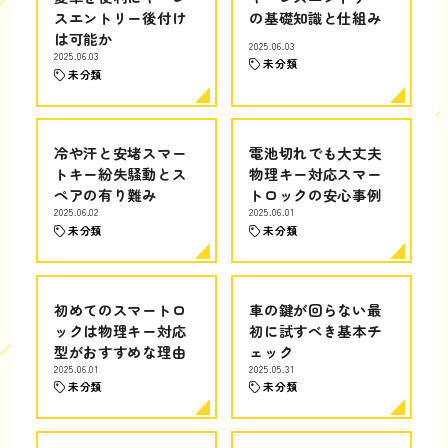
スエントリー後付け
の基礎知識と仕組み
は可能か
2025.06.03
2025.06.03
未分類
未分類
冷や汗と安堵スマー
電池切れでも大丈夫
トキー紛失騒動とス
物理キー対応スマー
ペアの有り難み
トロックの安心事例
2025.06.02
2025.06.01
未分類
未分類
初めてのスマートロ
車の鍵が回らない最
ックは物理キー対応
初に試すべき基本チ
型がおすすめな理由
ェック
2025.06.01
2025.05.31
未分類
未分類