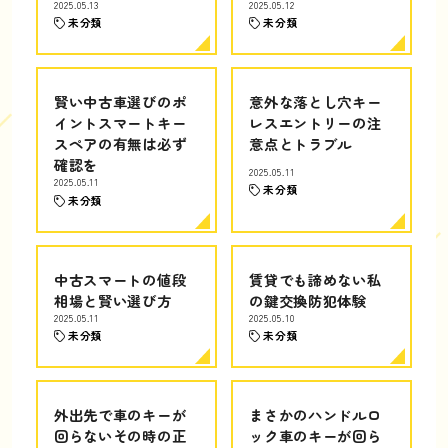
2025.05.13
2025.05.12
未分類
未分類
賢い中古車選びのポ
意外な落とし穴キー
イントスマートキー
レスエントリーの注
スペアの有無は必ず
意点とトラブル
確認を
2025.05.11
2025.05.11
未分類
未分類
中古スマートの値段
賃貸でも諦めない私
相場と賢い選び方
の鍵交換防犯体験
2025.05.11
2025.05.10
未分類
未分類
外出先で車のキーが
まさかのハンドルロ
回らないその時の正
ック車のキーが回ら