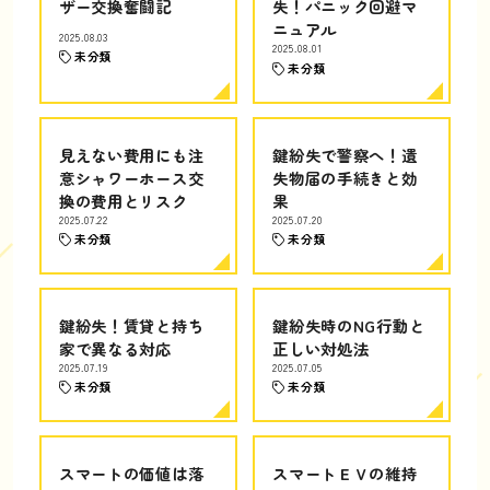
ザー交換奮闘記
失！パニック回避マ
ニュアル
2025.08.03
2025.08.01
未分類
未分類
見えない費用にも注
鍵紛失で警察へ！遺
意シャワーホース交
失物届の手続きと効
換の費用とリスク
果
2025.07.22
2025.07.20
未分類
未分類
鍵紛失！賃貸と持ち
鍵紛失時のNG行動と
家で異なる対応
正しい対処法
2025.07.19
2025.07.05
未分類
未分類
スマートの価値は落
スマートＥＶの維持