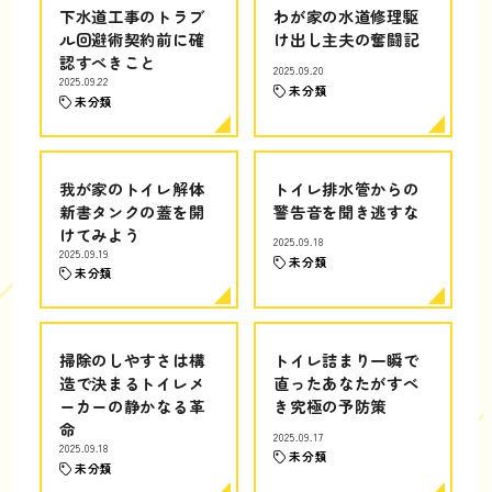
下水道工事のトラブ
わが家の水道修理駆
ル回避術契約前に確
け出し主夫の奮闘記
認すべきこと
2025.09.20
2025.09.22
未分類
未分類
我が家のトイレ解体
トイレ排水管からの
新書タンクの蓋を開
警告音を聞き逃すな
けてみよう
2025.09.18
2025.09.19
未分類
未分類
掃除のしやすさは構
トイレ詰まり一瞬で
造で決まるトイレメ
直ったあなたがすべ
ーカーの静かなる革
き究極の予防策
命
2025.09.17
2025.09.18
未分類
未分類