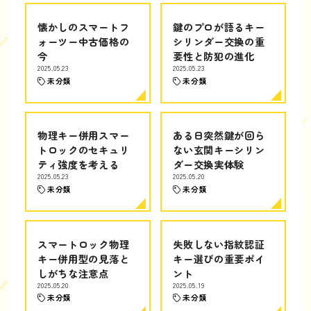
懐かしのスマートフ
鍵のプロが語るキー
ォーツー中古価格の
シリンダー交換の重
今
要性と防犯の進化
2025.05.23
2025.05.23
未分類
未分類
物理キー併用スマー
ある日突然鍵が回ら
トロックのセキュリ
ない玄関キーシリン
ティ強度を考える
ダー交換実体験
2025.05.23
2025.05.20
未分類
未分類
スマートロック物理
失敗しない指紋認証
キー併用型の見落と
キー選びの重要ポイ
しがちな注意点
ント
2025.05.20
2025.05.19
未分類
未分類