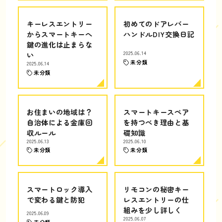
キーレスエントリー
初めてのドアレバー
からスマートキーへ
ハンドルDIY交換日記
鍵の進化は止まらな
い
2025.06.14
未分類
2025.06.14
未分類
お住まいの地域は？
スマートキースペア
自治体による金庫回
を持つべき理由と基
収ルール
礎知識
2025.06.13
2025.06.10
未分類
未分類
スマートロック導入
リモコンの秘密キー
で変わる鍵と防犯
レスエントリーの仕
組みを少し詳しく
2025.06.09
2025.06.07