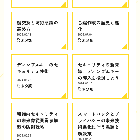
鍵交換と防犯意識の
合鍵作成の歴史と進
高め方
化
2024.07.18
2024.07.04
未分類
未分類
ディンプルキーのセ
セキュリティの新常
キュリティ技術
識、ディンプルキー
の導入を検討しよう
2024.06.20
2024.06.10
未分類
未分類
組織内セキュリティ
スマートロックとプ
の未来像従業員参加
ライバシーの未来技
型の防衛戦略
術進化に伴う課題と
解決策
2024.05.31
2024.05.23