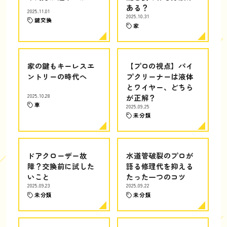
ある？
2025.11.01
2025.10.31
鍵交換
家
家の鍵もキーレスエ
【プロの視点】パイ
ントリーの時代へ
プクリーナーは液体
とワイヤー、どちら
2025.10.28
が正解？
車
2025.09.25
未分類
ドアクローザー故
水道管破裂のプロが
障？交換前に試した
語る修理代を抑える
いこと
たった一つのコツ
2025.09.23
2025.09.22
未分類
未分類