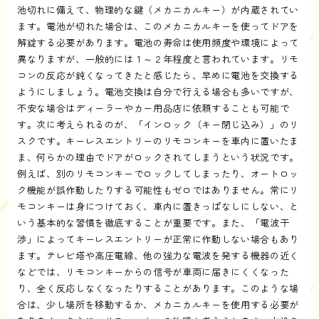
池切れに備えて、物理的な鍵（メカニカルキー）が内蔵されてい
ます。電池が切れた場合は、このメカニカルキーを使ってドアを
解錠する必要があります。電池の寿命は使用頻度や環境によって
異なりますが、一般的には１～２年程度と言われています。リモ
コンの反応が鈍くなってきたと感じたら、早めに電池を交換する
ようにしましょう。電池交換は自分で行える場合も多いですが、
不安な場合はディーラーやカー用品店に依頼することも可能で
す。次に考えられるのが、「インロック（キー閉じ込み）」のリ
スクです。キーレスエントリーのリモコンキーを車内に置いたま
ま、何らかの理由でドアがロックされてしまうという状況です。
例えば、別のリモコンキーでロックしてしまったり、オートロッ
ク機能が誤作動したりする可能性もゼロではありません。常にリ
モコンキーは身につけておく、車内に置きっぱなしにしない、と
いう基本的な習慣を徹底することが重要です。また、「電波干
渉」によってキーレスエントリーが正常に作動しない場合もあり
ます。テレビ塔や高圧電線、他の強力な電波を発する機器の近く
などでは、リモコンキーからの信号が車両に届きにくくなった
り、全く反応しなくなったりすることがあります。このような場
合は、少し場所を移動するか、メカニカルキーを使用する必要が