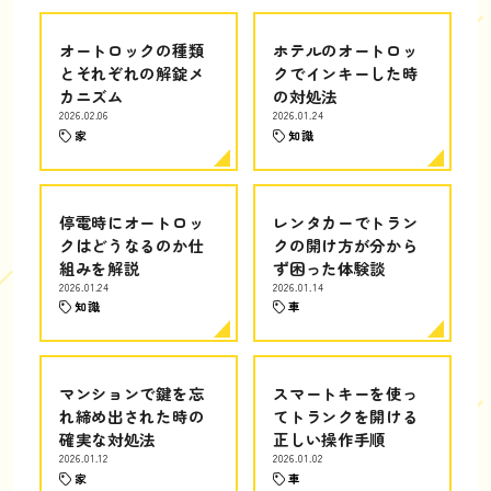
オートロックの種類
ホテルのオートロッ
とそれぞれの解錠メ
クでインキーした時
カニズム
の対処法
2026.02.06
2026.01.24
家
知識
停電時にオートロッ
レンタカーでトラン
クはどうなるのか仕
クの開け方が分から
組みを解説
ず困った体験談
2026.01.24
2026.01.14
知識
車
マンションで鍵を忘
スマートキーを使っ
れ締め出された時の
てトランクを開ける
確実な対処法
正しい操作手順
2026.01.12
2026.01.02
家
車