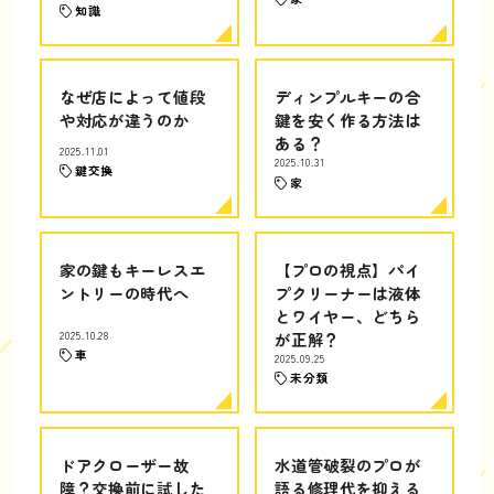
知識
なぜ店によって値段
ディンプルキーの合
や対応が違うのか
鍵を安く作る方法は
ある？
2025.11.01
2025.10.31
鍵交換
家
家の鍵もキーレスエ
【プロの視点】パイ
ントリーの時代へ
プクリーナーは液体
とワイヤー、どちら
2025.10.28
が正解？
車
2025.09.25
未分類
ドアクローザー故
水道管破裂のプロが
障？交換前に試した
語る修理代を抑える