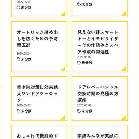
2025.05.06
未分類
未分類
オートロック締め出
見えない絆スマート
しを防ぐための予防
キーとイモビライザ
策五選
ーその仕組みとスペ
ア作成の関連性
2025.05.04
2025.05.04
未分類
未分類
空き巣対策に効果絶
ドアレバーハンドル
大ワンドアツーロッ
交換時期の見極め方
ク
講座
2025.05.03
2025.05.02
未分類
未分類
おしゃれで機能的ド
家族みんなが笑顔に