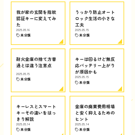
我が家の玄関を指紋
うっかり防止オート
認証キーに変えてみ
ロック生活の小さな
た
工夫
2025.05.16
2025.05.15
未分類
未分類
耐火金庫の捨て方普
キーは回るけど無反
通とは違う注意点
応バッテリー上がり
が原因かも
2025.05.15
2025.05.15
未分類
未分類
キーレスとスマート
金庫の廃棄費用相場
キーその違いをはっ
と安く抑えるための
きり解説
ヒント
2025.05.14
2025.05.14
未分類
未分類