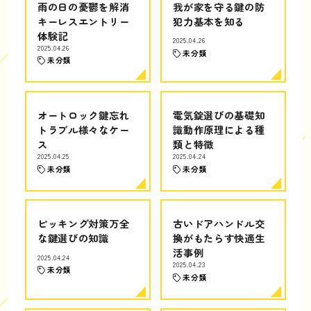
雨の日の憂鬱を解消
我が家を守る鍵の防
キーレスエントリー
犯力基本を知る
体験記
2025.04.26
2025.04.26
未分類
未分類
オートロック鍵忘れ
電気錠選びの基礎知
トラブル様々なケー
識動作原理による種
ス
類と特徴
2025.04.25
2025.04.24
未分類
未分類
ピッキング対策万全
古いドアハンドル交
な鍵選びの知識
換がもたらす快適生
活事例
2025.04.24
2025.04.23
未分類
未分類