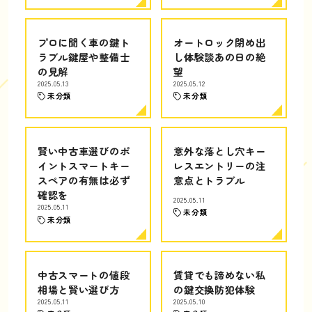
プロに聞く車の鍵ト
オートロック閉め出
ラブル鍵屋や整備士
し体験談あの日の絶
の見解
望
2025.05.13
2025.05.12
未分類
未分類
賢い中古車選びのポ
意外な落とし穴キー
イントスマートキー
レスエントリーの注
スペアの有無は必ず
意点とトラブル
確認を
2025.05.11
2025.05.11
未分類
未分類
中古スマートの値段
賃貸でも諦めない私
相場と賢い選び方
の鍵交換防犯体験
2025.05.11
2025.05.10