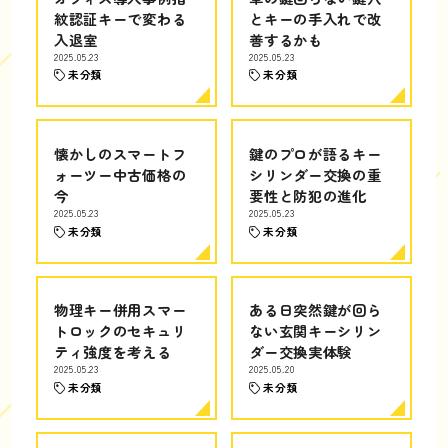
紋認証キーで変わる
とキーの手入れで改
入退室
善するかも
2025.05.23
2025.05.23
未分類
未分類
懐かしのスマートフ
鍵のプロが語るキー
ォーツー中古価格の
シリンダー交換の重
今
要性と防犯の進化
2025.05.23
2025.05.23
未分類
未分類
物理キー併用スマー
ある日突然鍵が回ら
トロックのセキュリ
ない玄関キーシリン
ティ強度を考える
ダー交換実体験
2025.05.23
2025.05.20
未分類
未分類