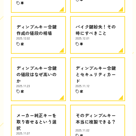
車
ディンプルキー合鍵
バイク鍵紛失！その
作成の値段の相場
時にすべきこと
2025.12.02
2025.12.01
家
車
ディンプルキー合鍵
ディンプルキー合鍵
の値段はなぜ高いの
とセキュリティカー
か
ド
2025.11.23
2025.11.12
家
家
メーカー純正キーを
そのディンプルキー
取り寄せるという選
本当に複製できる？
択
2025.11.02
2025.11.07
家