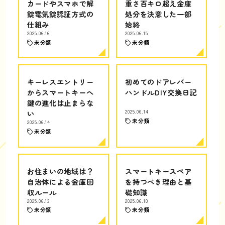
カードやスマホで解
重さ百キロ超え金庫
錠電気錠認証方式の
処分を決意した一部
仕組み
始終
2025.06.16
2025.06.15
未分類
未分類
キーレスエントリー
初めてのドアレバー
からスマートキーへ
ハンドルDIY交換日記
鍵の進化は止まらな
い
2025.06.14
未分類
2025.06.14
未分類
お住まいの地域は？
スマートキースペア
自治体による金庫回
を持つべき理由と基
収ルール
礎知識
2025.06.13
2025.06.10
未分類
未分類