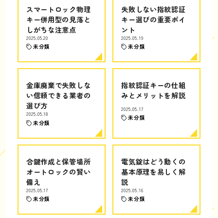
スマートロック物理
失敗しない指紋認証
キー併用型の見落と
キー選びの重要ポイ
しがちな注意点
ント
2025.05.20
2025.05.19
未分類
未分類
金庫廃棄で失敗しな
指紋認証キーの仕組
い信頼できる業者の
みとメリットを解説
選び方
2025.05.17
2025.05.18
未分類
未分類
合鍵作成と保管場所
電気錠はどう動くの
オートロックの賢い
基本原理を易しく解
備え
説
2025.05.17
2025.05.16
未分類
未分類