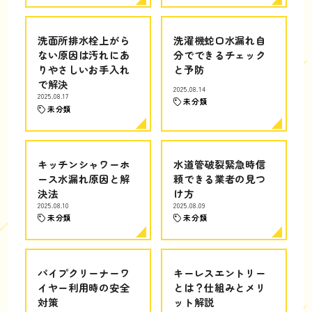
洗面所排水栓上がら
洗濯機蛇口水漏れ自
ない原因は汚れにあ
分でできるチェック
りやさしいお手入れ
と予防
で解決
2025.08.14
2025.08.17
未分類
未分類
キッチンシャワーホ
水道管破裂緊急時信
ース水漏れ原因と解
頼できる業者の見つ
決法
け方
2025.08.10
2025.08.09
未分類
未分類
パイプクリーナーワ
キーレスエントリー
イヤー利用時の安全
とは？仕組みとメリ
対策
ット解説