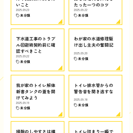
いこと
たった一つのコツ
2025.09.23
2025.09.22
未分類
未分類
下水道工事のトラブ
わが家の水道修理駆
ル回避術契約前に確
け出し主夫の奮闘記
認すべきこと
2025.09.20
2025.09.22
未分類
未分類
我が家のトイレ解体
トイレ排水管からの
新書タンクの蓋を開
警告音を聞き逃すな
けてみよう
2025.09.18
2025.09.19
未分類
未分類
掃除のしやすさは構
トイレ詰まり一瞬で