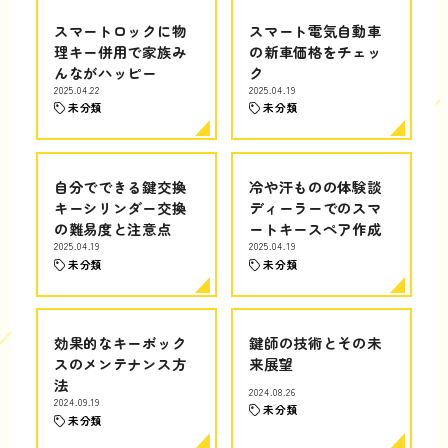
スマートロックに物
スマート電気自動車
理キー併用で家族み
の新車価格をチェッ
んながハッピー
ク
2025.04.22
2025.04.19
未分類
未分類
自分でできる鍵交換
冷や汗ものの体験談
キーシリンダー交換
ディーラーでのスマ
の難易度と注意点
ートキースペア作成
2025.04.19
2025.04.19
未分類
未分類
効果的なキーボック
鍵師の技術とその未
スのメンテナンス方
来展望
法
2024.08.26
2024.09.19
未分類
未分類