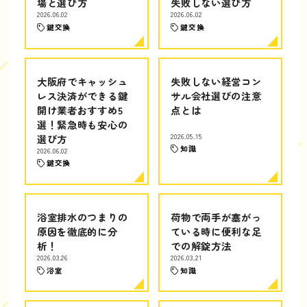
場と選び方
失敗しない選び方
2026.06.02
2026.06.02
鍵交換
鍵交換
大阪府でキャッシュ
失敗しない経営コン
レス決済ができる鍵
サル会社選びの注意
開け業者おすすめ5
点とは
選！緊急時も安心の
選び方
2026.05.15
知識
2026.06.02
鍵交換
浴室排水のつまりの
荷物で両手が塞がっ
原因を徹底的に分
ている時に便利な足
析！
での解錠方法
2026.03.26
2026.03.21
浴室
知識