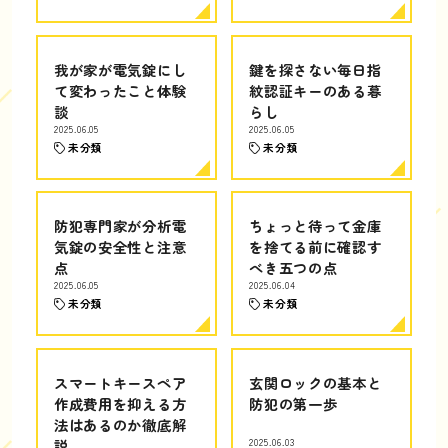
我が家が電気錠にし
鍵を探さない毎日指
て変わったこと体験
紋認証キーのある暮
談
らし
2025.06.05
2025.06.05
未分類
未分類
防犯専門家が分析電
ちょっと待って金庫
気錠の安全性と注意
を捨てる前に確認す
点
べき五つの点
2025.06.05
2025.06.04
未分類
未分類
スマートキースペア
玄関ロックの基本と
作成費用を抑える方
防犯の第一歩
法はあるのか徹底解
説
2025.06.03