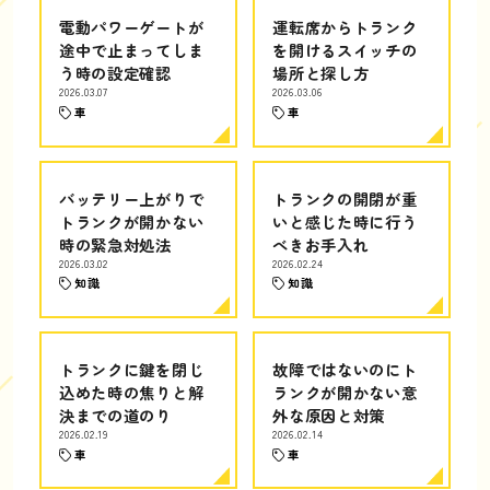
電動パワーゲートが
運転席からトランク
途中で止まってしま
を開けるスイッチの
う時の設定確認
場所と探し方
2026.03.07
2026.03.06
車
車
バッテリー上がりで
トランクの開閉が重
トランクが開かない
いと感じた時に行う
時の緊急対処法
べきお手入れ
2026.03.02
2026.02.24
知識
知識
トランクに鍵を閉じ
故障ではないのにト
込めた時の焦りと解
ランクが開かない意
決までの道のり
外な原因と対策
2026.02.19
2026.02.14
車
車