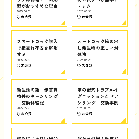
型がおすすめな理由
ェック
2025.06.01
2025.05.31
未分類
未分類
スマートロック導入
オートロック締め出
で鍵忘れ不安を解消
し発生時の正しい対
する
処法
2025.05.30
2025.05.29
未分類
未分類
新生活の第一歩賃貸
車の鍵穴トラブルイ
物件のキーシリンダ
グニッションとドア
ー交換体験記
シリンダー交換事例
2025.05.29
2025.05.28
未分類
未分類
鍵だけじゃない総合
窓からの侵入を防ぐ