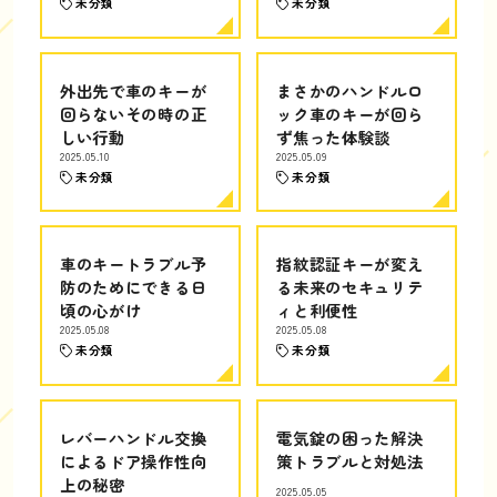
未分類
未分類
外出先で車のキーが
まさかのハンドルロ
回らないその時の正
ック車のキーが回ら
しい行動
ず焦った体験談
2025.05.10
2025.05.09
未分類
未分類
車のキートラブル予
指紋認証キーが変え
防のためにできる日
る未来のセキュリテ
頃の心がけ
ィと利便性
2025.05.08
2025.05.08
未分類
未分類
レバーハンドル交換
電気錠の困った解決
によるドア操作性向
策トラブルと対処法
上の秘密
2025.05.05