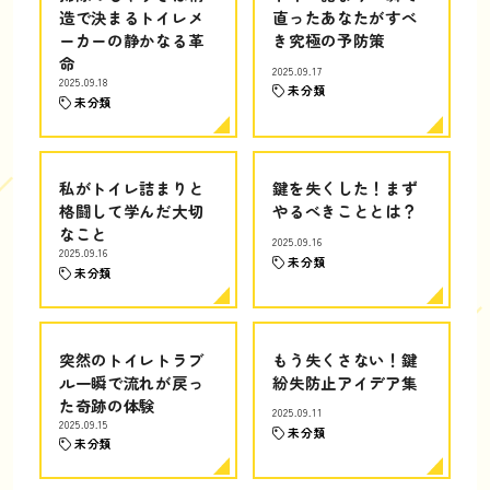
造で決まるトイレメ
直ったあなたがすべ
ーカーの静かなる革
き究極の予防策
命
2025.09.17
2025.09.18
未分類
未分類
私がトイレ詰まりと
鍵を失くした！まず
格闘して学んだ大切
やるべきこととは？
なこと
2025.09.16
2025.09.16
未分類
未分類
突然のトイレトラブ
もう失くさない！鍵
ル一瞬で流れが戻っ
紛失防止アイデア集
た奇跡の体験
2025.09.11
2025.09.15
未分類
未分類