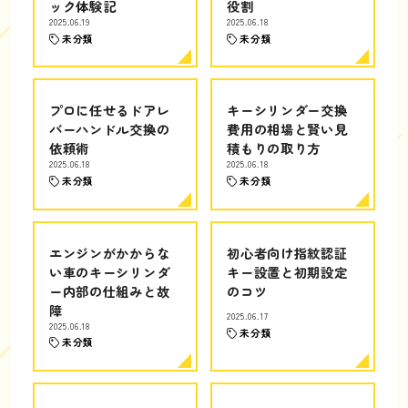
ック体験記
役割
2025.06.19
2025.06.18
未分類
未分類
プロに任せるドアレ
キーシリンダー交換
バーハンドル交換の
費用の相場と賢い見
依頼術
積もりの取り方
2025.06.18
2025.06.18
未分類
未分類
エンジンがかからな
初心者向け指紋認証
い車のキーシリンダ
キー設置と初期設定
ー内部の仕組みと故
のコツ
障
2025.06.17
2025.06.18
未分類
未分類