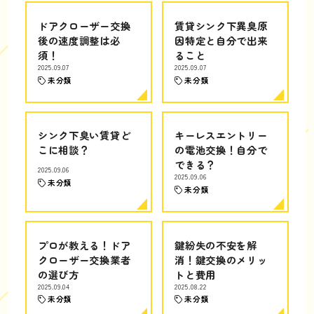
ドアクローザー交換
賃貸シンク下異臭原
後の速度調整は必
因特定と自分で出来
須！
ること
2025.09.07
2025.09.07
未分類
未分類
シンク下臭い賃貸ど
キーレスエントリー
こに相談？
の電池交換！自分で
できる？
2025.09.06
2025.09.06
未分類
未分類
プロが教える！ドア
鍵紛失の不安を解
クローザー交換業者
消！鍵交換のメリッ
の選び方
トと費用
2025.09.04
2025.08.22
未分類
未分類