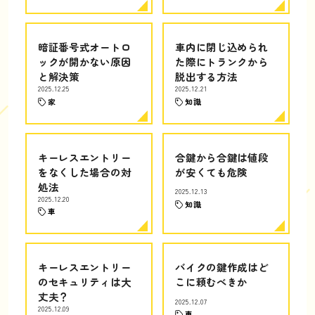
暗証番号式オートロ
車内に閉じ込められ
ックが開かない原因
た際にトランクから
と解決策
脱出する方法
2025.12.25
2025.12.21
家
知識
キーレスエントリー
合鍵から合鍵は値段
をなくした場合の対
が安くても危険
処法
2025.12.13
2025.12.20
知識
車
キーレスエントリー
バイクの鍵作成はど
のセキュリティは大
こに頼むべきか
丈夫？
2025.12.07
2025.12.09
車