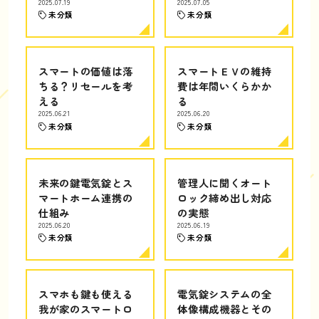
2025.07.19
2025.07.05
未分類
未分類
スマートの価値は落
スマートＥＶの維持
ちる？リセールを考
費は年間いくらかか
える
る
2025.06.21
2025.06.20
未分類
未分類
未来の鍵電気錠とス
管理人に聞くオート
マートホーム連携の
ロック締め出し対応
仕組み
の実態
2025.06.20
2025.06.19
未分類
未分類
スマホも鍵も使える
電気錠システムの全
我が家のスマートロ
体像構成機器とその