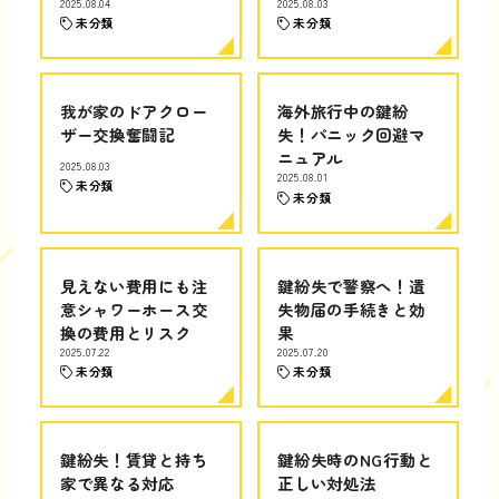
2025.08.04
2025.08.03
未分類
未分類
我が家のドアクロー
海外旅行中の鍵紛
ザー交換奮闘記
失！パニック回避マ
ニュアル
2025.08.03
2025.08.01
未分類
未分類
見えない費用にも注
鍵紛失で警察へ！遺
意シャワーホース交
失物届の手続きと効
換の費用とリスク
果
2025.07.22
2025.07.20
未分類
未分類
鍵紛失！賃貸と持ち
鍵紛失時のNG行動と
家で異なる対応
正しい対処法