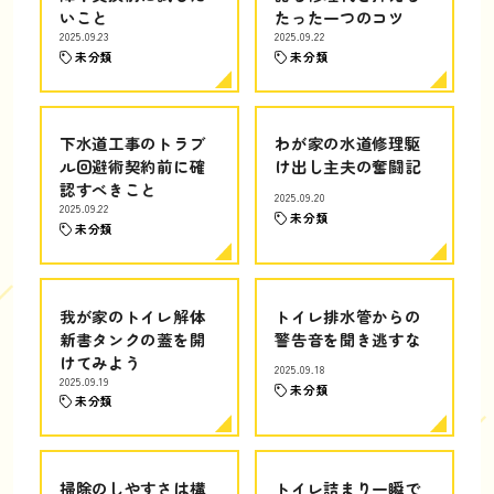
いこと
たった一つのコツ
2025.09.23
2025.09.22
未分類
未分類
下水道工事のトラブ
わが家の水道修理駆
ル回避術契約前に確
け出し主夫の奮闘記
認すべきこと
2025.09.20
2025.09.22
未分類
未分類
我が家のトイレ解体
トイレ排水管からの
新書タンクの蓋を開
警告音を聞き逃すな
けてみよう
2025.09.18
2025.09.19
未分類
未分類
掃除のしやすさは構
トイレ詰まり一瞬で