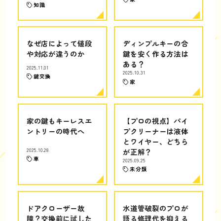
知識
なぜ店によって値段
ディンプルキーの合
や対応が違うのか
鍵を安く作る方法は
ある？
2025.11.01
2025.10.31
鍵交換
家
家の鍵もキーレスエ
【プロの視点】パイ
ントリーの時代へ
プクリーナーは液体
とワイヤー、どちら
2025.10.28
が正解？
車
2025.09.25
未分類
ドアクローザー故
水道管破裂のプロが
障？交換前に試した
語る修理代を抑える