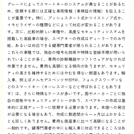
グレードによってスマートキーのシステムが異なることがあるた
め、依頼する際には正確な車両情報（車検証の情報）を伝えるこ
とが重要です。特に、プッシュスタート式かツイストノブ式か、
イモビライザーの種類などによって対応が変わることがありま
す。次に、比較的新しい車種や、高度なセキュリティシステムを
搭載した高級車の場合、スペアキーの作成はディーラーでのみ可
能、あるいは対応できる鍵専門業者が限られることがあります。
これらの車種では、独自の暗号化技術や特殊な登録手順が用いら
れていることが多く、専用の診断機器やソフトウェアがなければ
作業できません。費用も高額になる傾向がありますが、セキュリ
ティの高さを維持するためにはやむを得ない側面もあります。輸
入車、例えばメルセデスベンツやBMW、フォルクスワーゲンな
どのスマートキー（キーレスゴーなどと呼ばれることもありま
す）は、さらに特殊なケースが多いです。国やメーカーごとに独
自の規格やセキュリティポリシーがあり、スペアキーの作成は基
本的に正規ディーラーに依頼する必要があります。本国への発注
が必要になる場合もあり、作成に数週間から一ヶ月以上かかるこ
とも珍しくありません。費用も国産車に比べて高額になることが
一般的です。鍵専門業者の中にも輸入車に対応できるところはあ