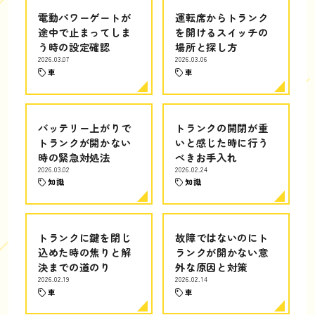
電動パワーゲートが
運転席からトランク
途中で止まってしま
を開けるスイッチの
う時の設定確認
場所と探し方
2026.03.07
2026.03.06
車
車
バッテリー上がりで
トランクの開閉が重
トランクが開かない
いと感じた時に行う
時の緊急対処法
べきお手入れ
2026.03.02
2026.02.24
知識
知識
トランクに鍵を閉じ
故障ではないのにト
込めた時の焦りと解
ランクが開かない意
決までの道のり
外な原因と対策
2026.02.19
2026.02.14
車
車