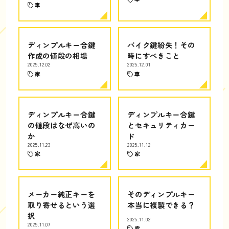
車
ディンプルキー合鍵
バイク鍵紛失！その
作成の値段の相場
時にすべきこと
2025.12.02
2025.12.01
家
車
ディンプルキー合鍵
ディンプルキー合鍵
の値段はなぜ高いの
とセキュリティカー
か
ド
2025.11.23
2025.11.12
家
家
メーカー純正キーを
そのディンプルキー
取り寄せるという選
本当に複製できる？
択
2025.11.02
2025.11.07
家