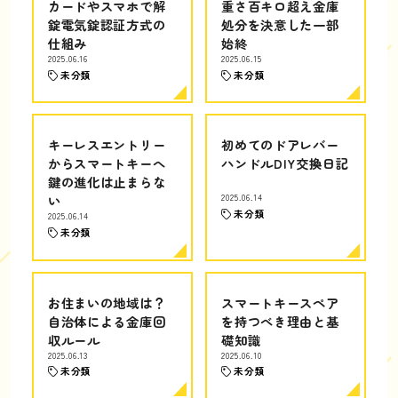
カードやスマホで解
重さ百キロ超え金庫
錠電気錠認証方式の
処分を決意した一部
仕組み
始終
2025.06.16
2025.06.15
未分類
未分類
キーレスエントリー
初めてのドアレバー
からスマートキーへ
ハンドルDIY交換日記
鍵の進化は止まらな
い
2025.06.14
未分類
2025.06.14
未分類
お住まいの地域は？
スマートキースペア
自治体による金庫回
を持つべき理由と基
収ルール
礎知識
2025.06.13
2025.06.10
未分類
未分類