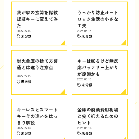
我が家の玄関を指紋
うっかり防止オート
認証キーに変えてみ
ロック生活の小さな
た
工夫
2025.05.16
2025.05.15
未分類
未分類
耐火金庫の捨て方普
キーは回るけど無反
通とは違う注意点
応バッテリー上がり
が原因かも
2025.05.15
2025.05.15
未分類
未分類
キーレスとスマート
金庫の廃棄費用相場
キーその違いをはっ
と安く抑えるための
きり解説
ヒント
2025.05.14
2025.05.14
未分類
未分類