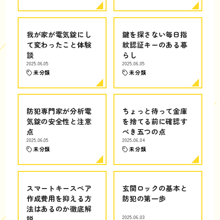
我が家が電気錠にし
鍵を探さない毎日指
て変わったこと体験
紋認証キーのある暮
談
らし
2025.06.05
2025.06.05
未分類
未分類
防犯専門家が分析電
ちょっと待って金庫
気錠の安全性と注意
を捨てる前に確認す
点
べき五つの点
2025.06.05
2025.06.04
未分類
未分類
スマートキースペア
玄関ロックの基本と
作成費用を抑える方
防犯の第一歩
法はあるのか徹底解
説
2025.06.03