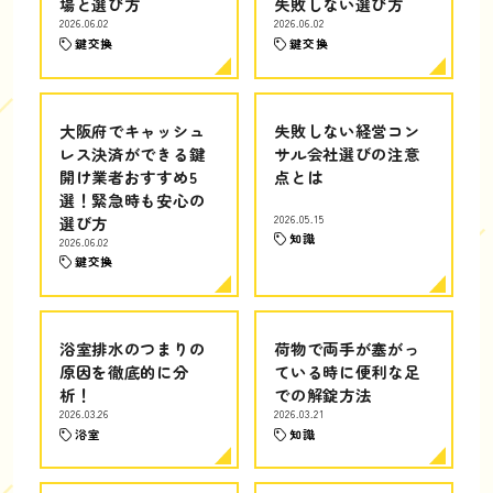
場と選び方
失敗しない選び方
2026.06.02
2026.06.02
鍵交換
鍵交換
大阪府でキャッシュ
失敗しない経営コン
レス決済ができる鍵
サル会社選びの注意
開け業者おすすめ5
点とは
選！緊急時も安心の
選び方
2026.05.15
知識
2026.06.02
鍵交換
浴室排水のつまりの
荷物で両手が塞がっ
原因を徹底的に分
ている時に便利な足
析！
での解錠方法
2026.03.26
2026.03.21
浴室
知識