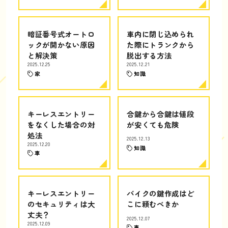
暗証番号式オートロ
車内に閉じ込められ
ックが開かない原因
た際にトランクから
と解決策
脱出する方法
2025.12.25
2025.12.21
家
知識
キーレスエントリー
合鍵から合鍵は値段
をなくした場合の対
が安くても危険
処法
2025.12.13
2025.12.20
知識
車
キーレスエントリー
バイクの鍵作成はど
のセキュリティは大
こに頼むべきか
丈夫？
2025.12.07
2025.12.09
車