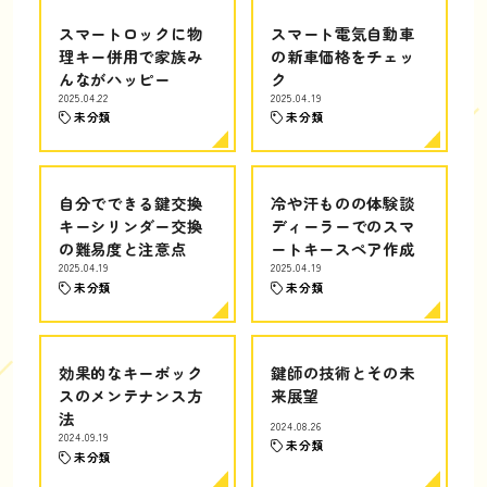
スマートロックに物
スマート電気自動車
理キー併用で家族み
の新車価格をチェッ
んながハッピー
ク
2025.04.22
2025.04.19
未分類
未分類
自分でできる鍵交換
冷や汗ものの体験談
キーシリンダー交換
ディーラーでのスマ
の難易度と注意点
ートキースペア作成
2025.04.19
2025.04.19
未分類
未分類
効果的なキーボック
鍵師の技術とその未
スのメンテナンス方
来展望
法
2024.08.26
2024.09.19
未分類
未分類