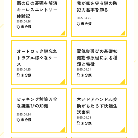
雨の日の憂鬱を解消
我が家を守る鍵の防
キーレスエントリー
犯力基本を知る
体験記
2025.04.26
2025.04.26
未分類
未分類
オートロック鍵忘れ
電気錠選びの基礎知
トラブル様々なケー
識動作原理による種
ス
類と特徴
2025.04.25
2025.04.24
未分類
未分類
ピッキング対策万全
古いドアハンドル交
な鍵選びの知識
換がもたらす快適生
活事例
2025.04.24
2025.04.23
未分類
未分類