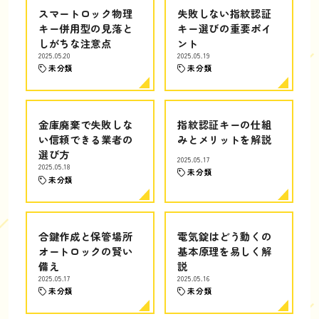
スマートロック物理
失敗しない指紋認証
キー併用型の見落と
キー選びの重要ポイ
しがちな注意点
ント
2025.05.20
2025.05.19
未分類
未分類
金庫廃棄で失敗しな
指紋認証キーの仕組
い信頼できる業者の
みとメリットを解説
選び方
2025.05.17
2025.05.18
未分類
未分類
合鍵作成と保管場所
電気錠はどう動くの
オートロックの賢い
基本原理を易しく解
備え
説
2025.05.17
2025.05.16
未分類
未分類