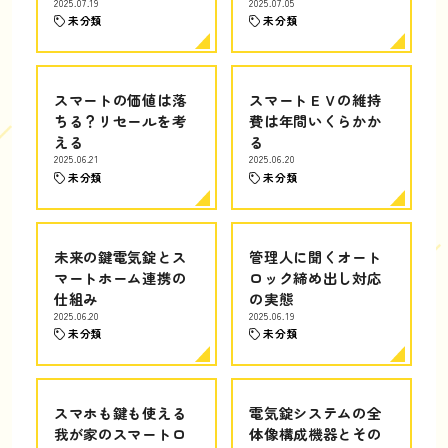
2025.07.19
2025.07.05
未分類
未分類
スマートの価値は落
スマートＥＶの維持
ちる？リセールを考
費は年間いくらかか
える
る
2025.06.21
2025.06.20
未分類
未分類
未来の鍵電気錠とス
管理人に聞くオート
マートホーム連携の
ロック締め出し対応
仕組み
の実態
2025.06.20
2025.06.19
未分類
未分類
スマホも鍵も使える
電気錠システムの全
我が家のスマートロ
体像構成機器とその