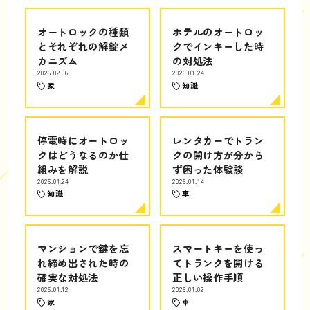
オートロックの種類
ホテルのオートロッ
とそれぞれの解錠メ
クでインキーした時
カニズム
の対処法
2026.02.06
2026.01.24
家
知識
停電時にオートロッ
レンタカーでトラン
クはどうなるのか仕
クの開け方が分から
組みを解説
ず困った体験談
2026.01.24
2026.01.14
知識
車
マンションで鍵を忘
スマートキーを使っ
れ締め出された時の
てトランクを開ける
確実な対処法
正しい操作手順
2026.01.12
2026.01.02
家
車