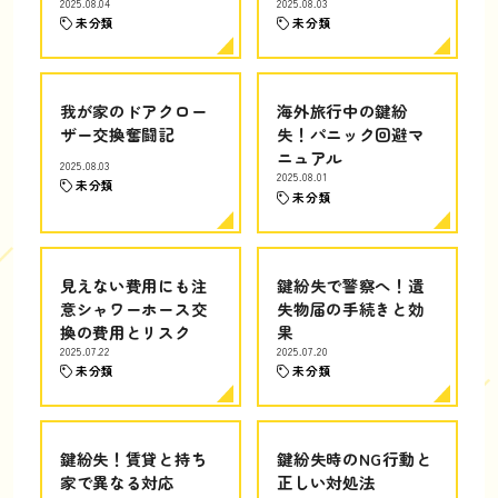
2025.08.04
2025.08.03
未分類
未分類
我が家のドアクロー
海外旅行中の鍵紛
ザー交換奮闘記
失！パニック回避マ
ニュアル
2025.08.03
2025.08.01
未分類
未分類
見えない費用にも注
鍵紛失で警察へ！遺
意シャワーホース交
失物届の手続きと効
換の費用とリスク
果
2025.07.22
2025.07.20
未分類
未分類
鍵紛失！賃貸と持ち
鍵紛失時のNG行動と
家で異なる対応
正しい対処法