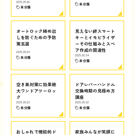
2025.05.06
未分類
未分類
オートロック締め出
見えない絆スマート
しを防ぐための予防
キーとイモビライザ
策五選
ーその仕組みとスペ
ア作成の関連性
2025.05.04
2025.05.04
未分類
未分類
空き巣対策に効果絶
ドアレバーハンドル
大ワンドアツーロッ
交換時期の見極め方
ク
講座
2025.05.03
2025.05.02
未分類
未分類
おしゃれで機能的ド
家族みんなが笑顔に