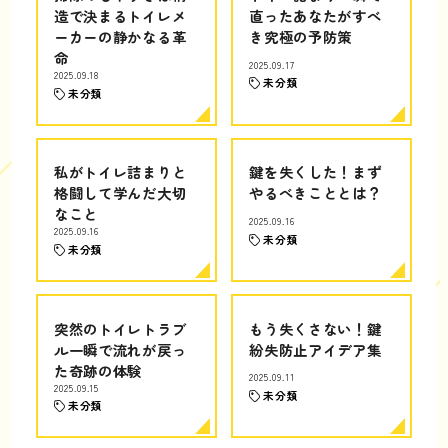
造で決まるトイレメ
直ったあなたがすべ
ーカーの静かなる革
き究極の予防策
命
2025.09.17
2025.09.18
未分類
未分類
私がトイレ詰まりと
鍵を失くした！まず
格闘して学んだ大切
やるべきこととは？
なこと
2025.09.16
2025.09.16
未分類
未分類
突然のトイレトラブ
もう失くさない！鍵
ル一瞬で流れが戻っ
紛失防止アイデア集
た奇跡の体験
2025.09.11
2025.09.15
未分類
未分類