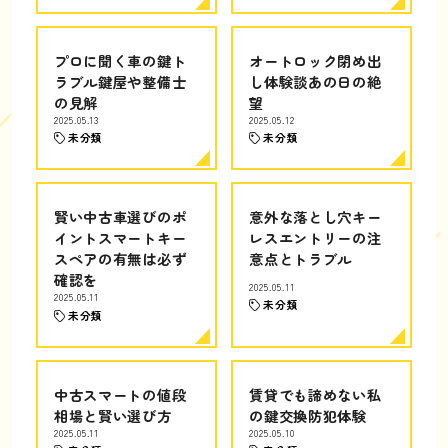
プロに聞く車の鍵ト
オートロック閉め出
ラブル鍵屋や整備士
し体験談あの日の絶
の見解
望
2025.05.13
2025.05.12
未分類
未分類
賢い中古車選びのポ
意外な落とし穴キー
イントスマートキー
レスエントリーの注
スペアの有無は必ず
意点とトラブル
確認を
2025.05.11
2025.05.11
未分類
未分類
中古スマートの値段
賃貸でも諦めない私
相場と賢い選び方
の鍵交換防犯体験
2025.05.11
2025.05.10