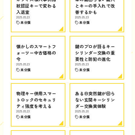
紋認証キーで変わる
とキーの手入れで改
入退室
善するかも
2025.05.23
2025.05.23
未分類
未分類
懐かしのスマートフ
鍵のプロが語るキー
ォーツー中古価格の
シリンダー交換の重
今
要性と防犯の進化
2025.05.23
2025.05.23
未分類
未分類
物理キー併用スマー
ある日突然鍵が回ら
トロックのセキュリ
ない玄関キーシリン
ティ強度を考える
ダー交換実体験
2025.05.23
2025.05.20
未分類
未分類