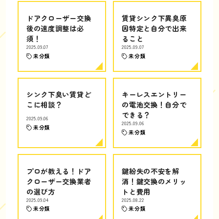
ドアクローザー交換
賃貸シンク下異臭原
後の速度調整は必
因特定と自分で出来
須！
ること
2025.09.07
2025.09.07
未分類
未分類
シンク下臭い賃貸ど
キーレスエントリー
こに相談？
の電池交換！自分で
できる？
2025.09.06
2025.09.06
未分類
未分類
プロが教える！ドア
鍵紛失の不安を解
クローザー交換業者
消！鍵交換のメリッ
の選び方
トと費用
2025.09.04
2025.08.22
未分類
未分類