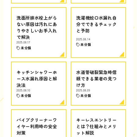
洗面所排水栓上がら
洗濯機蛇口水漏れ自
ない原因は汚れにあ
分でできるチェック
りやさしいお手入れ
と予防
で解決
2025.08.14
2025.08.17
未分類
未分類
キッチンシャワーホ
水道管破裂緊急時信
ース水漏れ原因と解
頼できる業者の見つ
決法
け方
2025.08.10
2025.08.09
未分類
未分類
パイプクリーナーワ
キーレスエントリー
イヤー利用時の安全
とは？仕組みとメリ
対策
ット解説