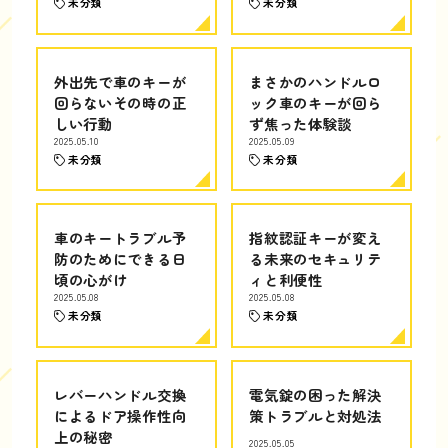
未分類
未分類
外出先で車のキーが
まさかのハンドルロ
回らないその時の正
ック車のキーが回ら
しい行動
ず焦った体験談
2025.05.10
2025.05.09
未分類
未分類
車のキートラブル予
指紋認証キーが変え
防のためにできる日
る未来のセキュリテ
頃の心がけ
ィと利便性
2025.05.08
2025.05.08
未分類
未分類
レバーハンドル交換
電気錠の困った解決
によるドア操作性向
策トラブルと対処法
上の秘密
2025.05.05