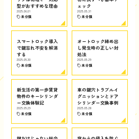
型がおすすめな理由
ェック
2025.06.01
2025.05.31
未分類
未分類
スマートロック導入
オートロック締め出
で鍵忘れ不安を解消
し発生時の正しい対
する
処法
2025.05.30
2025.05.29
未分類
未分類
新生活の第一歩賃貸
車の鍵穴トラブルイ
物件のキーシリンダ
グニッションとドア
ー交換体験記
シリンダー交換事例
2025.05.29
2025.05.28
未分類
未分類
鍵だけじゃない総合
窓からの侵入を防ぐ